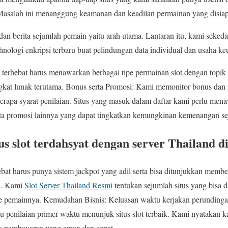
asalah ini menanggung keamanan dan keadilan permainan yang disiapka
n berita sejumlah pemain yaitu arah utama. Lantaran itu, kami seked
nologi enkripsi terbaru buat pelindungan data individual dan usaha k
t terhebat harus menawarkan berbagai tipe permainan slot dengan topik
angkat lunak terutama. Bonus serta Promosi: Kami memonitor bonus dan
eberapa syarat penilaian. Situs yang masuk dalam daftar kami perlu me
rta promosi lainnya yang dapat tingkatkan kemungkinan kemenangan s
s slot terdahsyat dengan server Thailand di
rhebat harus punya sistem jackpot yang adil serta bisa ditunjukkan me
a. Kami
Slot Server Thailand Resmi
tentukan sejumlah situs yang bisa d
e pemainnya. Kemudahan Bisnis: Keluasan waktu kerjakan perundingan
tu penilaian primer waktu menunjuk situs slot terbaik. Kami nyatakan k
k pembayaran yang aman dan cepat.