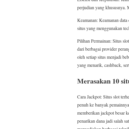
perjudian yang khususnya. M
Keamanan: Keamanan data da
situs yang menggunakan tech
Pilihan Permainan: Situs slo
dari berbagai provider per
oleh setiap situs menjadi b
yang menarik, cashback, se
Merasakan 10 situ
Cara Jackpot: Situs slot te
penuh ke banyak pemainny
memberikan jackpot besar k
penarikan dana jadi salah sa
menyediakan berbagai tekni