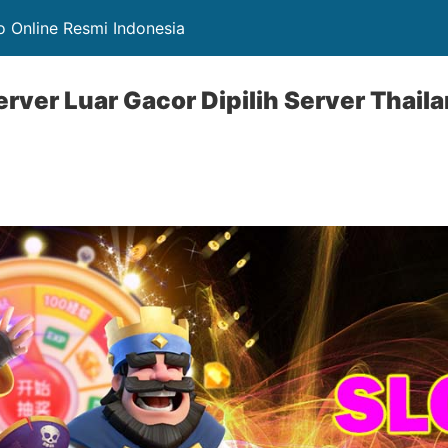
o Online Resmi Indonesia
erver Luar Gacor Dipilih Server Thail