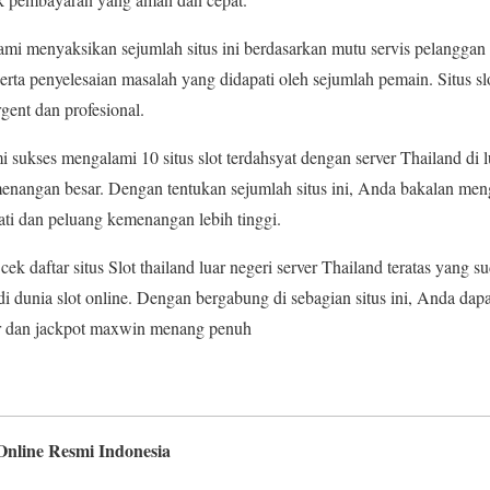
ami menyaksikan sejumlah situs ini berdasarkan mutu servis pelangg
rta penyelesaian masalah yang didapati oleh sejumlah pemain. Situs slo
rgent dan profesional.
i sukses mengalami 10 situs slot terdahsyat dengan server Thailand di l
nangan besar. Dengan tentukan sejumlah situs ini, Anda bakalan me
wati dan peluang kemenangan lebih tinggi.
ek daftar situs Slot thailand luar negeri server Thailand teratas yang s
i dunia slot online. Dengan bergabung di sebagian situs ini, Anda dap
 dan jackpot maxwin menang penuh
Online Resmi Indonesia