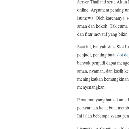
Server Thailand serta Akun Pr
online. Argument penting un
istimewa. Oleh karenanya, s
aman dan kokoh. Tak cuma it
dan fitur inovatif yang bik
Saat ini, banyak situs Slot 
penjudi, penting buat
slot de
banyak penjudi dapat mengel
aman, nyaman, dan kasih keu
meningkatkan kemungkinan 
menyenangkan.
Peraturan yang harus kamu k
persyaratan ketat buat membe
Ini ialah beberapa syarat p
Lisensi dan Keputusan: Kami