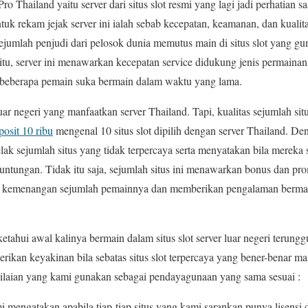
o Thailand yaitu server dari situs slot resmi yang lagi jadi perhatian s
tuk rekam jejak server ini ialah sebab kecepatan, keamanan, dan kuali
ejumlah penjudi dari pelosok dunia memutus main di situs slot yang gu
u, server ini menawarkan kecepatan service didukung jenis permainan
in beberapa pemain suka bermain dalam waktu yang lama.
Luar negeri yang manfaatkan server Thailand. Tapi, kualitas sejumlah situ
posit 10 ribu
mengenal 10 situs slot dipilih dengan server Thailand. Deng
ak sejumlah situs yang tidak terpercaya serta menyatakan bila mereka 
ntungan. Tidak itu saja, sejumlah situs ini menawarkan bonus dan pr
kemenangan sejumlah pemainnya dan memberikan pengalaman bermai
etahui awal kalinya bermain dalam situs slot server luar negeri terun
rikan keyakinan bila sebatas situs slot terpercaya yang bener-benar ma
enilaian yang kami gunakan sebagai pendayagunaan yang sama sesuai :
 mengatakan apabila tiap-tiap situs yang kami sarankan punya lisensi 