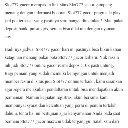
Slot777 gacor merupakan link situs Slot777 gacor gampang
menang dengan informasi bocoran Slot777 gacor pragmatic play
jackpot terbesar yang pastinya seru banget dimainkan!. Mau pakai
deposit bank, pulsa, qris, semua bisa dilakuin dengan nyaman
cuy.
Hadirnya jadwal Slot777 gacor hari ini pastinya bisa bikin kalian
ketagihan menang pakai pola Slot777 gacor terbaru. Yuk rasain
nih judi Slot777 online gacor resmi deposit 10k pasti untung.
Bagi pemain yang sudah memiliki keingingan untuk menjadi
member resmi di situs judi Slot777 online terbaik , kami sarankan
agar segera melakukan pendaftaran untuk bisa mendapatkan akun
permainan. Namun kegiatan registrasi akun bersama kami
mempunyai syarat dan ketentuan yang perlu di penuhi terlebih
dahulu, tentu hal ini bertujuan agar kenyamanan Anda pada saat
bermain Slot777 gacor maxwin tidak terganggu. Salah satu dari