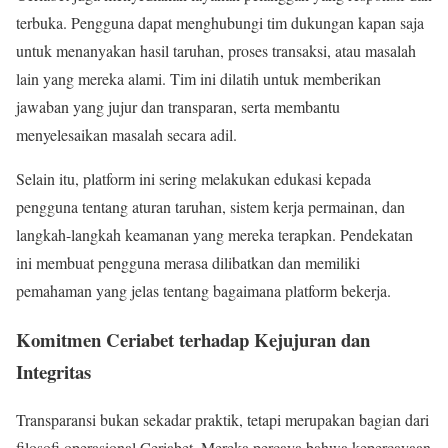
terbuka. Pengguna dapat menghubungi tim dukungan kapan saja
untuk menanyakan hasil taruhan, proses transaksi, atau masalah
lain yang mereka alami. Tim ini dilatih untuk memberikan
jawaban yang jujur dan transparan, serta membantu
menyelesaikan masalah secara adil.
Selain itu, platform ini sering melakukan edukasi kepada
pengguna tentang aturan taruhan, sistem kerja permainan, dan
langkah-langkah keamanan yang mereka terapkan. Pendekatan
ini membuat pengguna merasa dilibatkan dan memiliki
pemahaman yang jelas tentang bagaimana platform bekerja.
Komitmen Ceriabet terhadap Kejujuran dan
Integritas
Transparansi bukan sekadar praktik, tetapi merupakan bagian dari
filosofi operasional Ceriabet. Mereka percaya bahwa kepercayaan