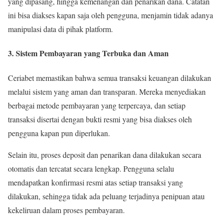
yang dipasang, hingga kemenangan dan penarikan dana. Catatan
ini bisa diakses kapan saja oleh pengguna, menjamin tidak adanya
manipulasi data di pihak platform.
3. Sistem Pembayaran yang Terbuka dan Aman
Ceriabet memastikan bahwa semua transaksi keuangan dilakukan
melalui sistem yang aman dan transparan. Mereka menyediakan
berbagai metode pembayaran yang terpercaya, dan setiap
transaksi disertai dengan bukti resmi yang bisa diakses oleh
pengguna kapan pun diperlukan.
Selain itu, proses deposit dan penarikan dana dilakukan secara
otomatis dan tercatat secara lengkap. Pengguna selalu
mendapatkan konfirmasi resmi atas setiap transaksi yang
dilakukan, sehingga tidak ada peluang terjadinya penipuan atau
kekeliruan dalam proses pembayaran.