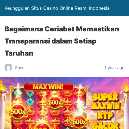
Keunggulan Situs Casino Online Resmi Indonesia
Bagaimana Ceriabet Memastikan
Transparansi dalam Setiap
Taruhan
Shen
1 year ago