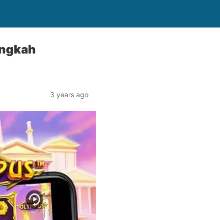
angkah
3 years ago