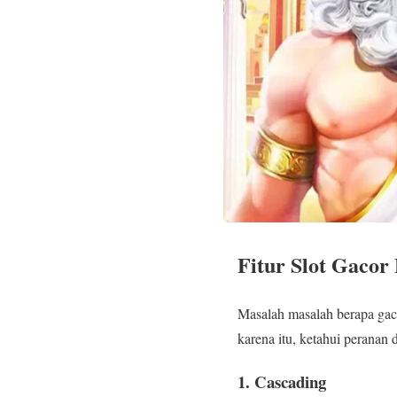
Fitur Slot Gacor
Masalah masalah berapa gaco
karena itu, ketahui peranan 
1. Cascading