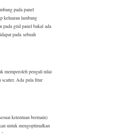
ambang pada panel
kap keluaran lambang
n pada grid panel bakal ada
didapat pada sebuah
uk memperoleh pengali nilai
scatter. Ada pula fitur
sesuai ketentuan bermain)
ngkan untuk mengoptimalkan