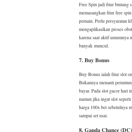
Free Spin jadi fitur bintang
memasangkan fitur free spin
pemain. Perlu persyaratan kh
mengaplikasikan proses obst
karena saat aktif umumnya ni
banyak muncul.
7. Buy Bonus
Buy Bonus ialah fitur slot 
Bukannya menanti peruntung
bayar. Pada slot gacor hari
namun jika ingat slot seper
harga 100x bet sebetulnya m
sampai set usai.
8. Ganda Chance (DC