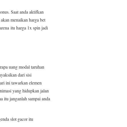
nus. Saat anda aktifkan
ran akan menaikan harga bet
ena itu harga 1x spin jadi
erapa uang modal taruhan
yaksikan dari sisi
ari ini tawarkan elemen
imasi yang hidupkan jalan
a itu janganlah sampai anda
nda slot gacor itu