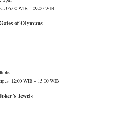
za: 06:00 WIB – 09:00 WIB
 Gates of Olympus
tiplier
mpus: 12:00 WIB – 15:00 WIB
Joker’s Jewels