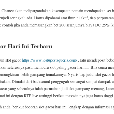
a Chance akan melipatgandakan kesempatan pemain mendapatkan set bo
 menjadi seringkali ada. Harus dipahami saat fitur ini aktif, tiap perputa
contoh jika anda memasangkan bet 200 selanjutnya biaya DC 25%, kar
or Hari Ini Terbaru
kun slot gacor
https://www.loslupestaqueria.com/
, lalu mendeposit beb
kan seterusnya pasti memburu slot paling gacor hari ini. Bila cuma men
emungkinan lebih gampang temukannya. Nyaris tiap judul slot gacor h
rakan. Dimulai dari backsound penggugah semangat sampai dampak an
acor yang sebetulnya ialah permainan judi slot gampang menang, karen
 hari ini dengan RTP live tertinggi berikut maxwin nya juga harus tinggi.
da, berikut bocoran slot gacor hari ini, lengkap dengan informasi age