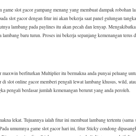
lam game slot gacor gampang menang yang membuat dampak robohan l
ada slot gacor dengan fitur ini akan bekerja saat panel gulungan tang
jutnya lambang pada paylines itu akan pecah dan lenyap. Mengakibatka
 lambang baru turun. Proses ini bekerja sepanjang kemenangan terus 
r maxwin berfiturkan Multiplier itu bermakna anda punyai peluang unt
 di slot online gacor memberi pengali lewat lambang khusus, wild, atau 
gka pengali berdasar jumlah kemenangan berurut yang anda peroleh.
akna lekat. Tujuannya ialah fitur ini membuat lambang tertentu (sama 
s. Pada umumnya game slot gacor hari ini, fitur Sticky condong dipasa