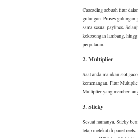
Cascading sebuah fitur da
gulungan. Proses gulungan p
sama sesuai paylines. Selan
kekosongan lambang, hingga
perputaran.
2. Multiplier
Saat anda mainkan slot gaco
kemenangan. Fitur Multiplier
Multiplier yang memberi an
3. Sticky
Sesuai namanya, Sticky berm
tetap melekat di panel reel