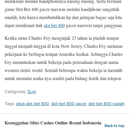
menikmati melalui handphonenya masing masing. Serta bermain
game Slot Bet 400 gacor maxwin melalui handphone sangatlah
mudah, kita hanya membutuhkan hp dan jaringan bagus saja kita
dapat menikmati link
slot bet 400
gacor maxwin tanpa gangguan.
Ketika umur Charles Fey menginjak 23 tahun ia pindah tempat
tinggal menjadi tinggal di kota New Jersey, Charles Fey melamar
pekerjaan ke berbagai tempat Amerika Serikat. Sehingga Charles
Fey memutuskan untuk bekerja pada perusahaan dengan nama
western eletric world. Setelah beberapa waktu bekerja ia memilih
untuk memulai usaha nya sendiri pada bidang listrik dan telepon.
Categories:
SLot
Tags:
situs slot bet 800
,
slot bet 800 gacor
,
slot bet 800 rupiah
Keunggulan Situs Casino Online Resmi Indonesia
Back to top