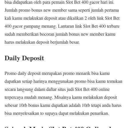
bisa didapatkan oleh para pemain Slot Bet 400 gacor hari ini.
Jumlah promo bonus new member sama seperti jumlah pertama
kali kamu melakukan deposit atau dikalikan 2 oleh link Slot Bet
400 gacor gampang menang. Lantaran link Slot Bet 400 terbaru
sudah memberikan bocoran jumlah bonus new member kamu
harus melakukan deposit berjumlah besar.
Daily Deposit
Promo daily deposit merupakan promo menarik bisa kamu
dapatkan setiap harinya menggunakan promo bisa kamu temukan
secara langsung dalam daftar situs judi Slot Bet 400 online
terpercaya mudah menang. Misalnya kamu melakukan deposit
sebesar 10rb bonus kamu dapatkan adalah 10rb tetapi anda harus
bisa menyelesaikan to supaya dapat melakukan penarikan.