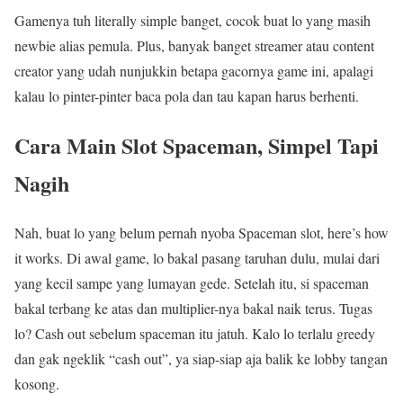
Gamenya tuh literally simple banget, cocok buat lo yang masih
newbie alias pemula. Plus, banyak banget streamer atau content
creator yang udah nunjukkin betapa gacornya game ini, apalagi
kalau lo pinter-pinter baca pola dan tau kapan harus berhenti.
Cara Main Slot Spaceman, Simpel Tapi
Nagih
Nah, buat lo yang belum pernah nyoba Spaceman slot, here’s how
it works. Di awal game, lo bakal pasang taruhan dulu, mulai dari
yang kecil sampe yang lumayan gede. Setelah itu, si spaceman
bakal terbang ke atas dan multiplier-nya bakal naik terus. Tugas
lo? Cash out sebelum spaceman itu jatuh. Kalo lo terlalu greedy
dan gak ngeklik “cash out”, ya siap-siap aja balik ke lobby tangan
kosong.