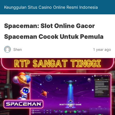
Keunggulan Situs Casino Online Resmi Indonesia
Spaceman: Slot Online Gacor
Spaceman Cocok Untuk Pemula
Shen
1 year ago