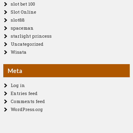
slot bet 100
Slot Online
slot88
spaceman
starlight princess
Uncategorized
Wisata
Meta
Log in
Entries feed
Comments feed
WordPress.org