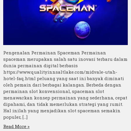
Pengenalan Permainan Spaceman Permainan
spaceman merupakan salah satu inovasi terbaru dalam
dunia permainan digital berbasis
https://www.qualityinnsaltlake.com/midvale-utah-
hotel-faq.html peluang yang saat ini banyak diminati
oleh pemain dari berbagai kalangan. Berbeda dengan
permainan slot konvensional, spaceman slot
menawarkan konsep permainan yang sederhana, cepat
dipahami, dan tidak memerlukan strategi yang rumit.
Hal inilah yang menjadikan slot spaceman semakin
populer, […]
Read More »