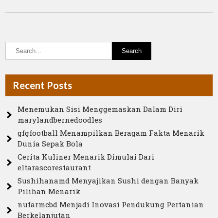
Recent Posts
Menemukan Sisi Menggemaskan Dalam Diri
marylandbernedoodles
gfgfootball Menampilkan Beragam Fakta Menarik
Dunia Sepak Bola
Cerita Kuliner Menarik Dimulai Dari
eltarascorestaurant
Sushihanamd Menyajikan Sushi dengan Banyak
Pilihan Menarik
nufarmcbd Menjadi Inovasi Pendukung Pertanian
Berkelanjutan