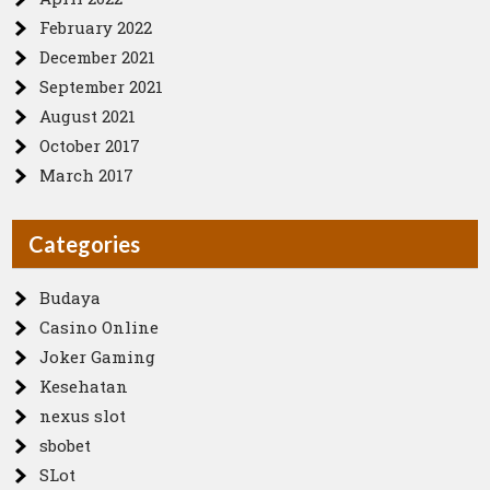
February 2022
December 2021
September 2021
August 2021
October 2017
March 2017
Categories
Budaya
Casino Online
Joker Gaming
Kesehatan
nexus slot
sbobet
SLot