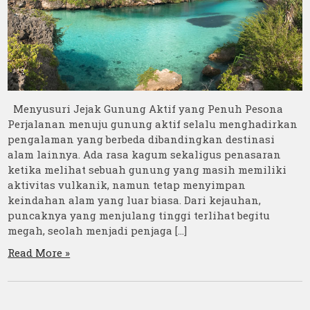
Menyusuri Jejak Gunung Aktif yang Penuh Pesona
Perjalanan menuju gunung aktif selalu menghadirkan
pengalaman yang berbeda dibandingkan destinasi
alam lainnya. Ada rasa kagum sekaligus penasaran
ketika melihat sebuah gunung yang masih memiliki
aktivitas vulkanik, namun tetap menyimpan
keindahan alam yang luar biasa. Dari kejauhan,
puncaknya yang menjulang tinggi terlihat begitu
megah, seolah menjadi penjaga […]
Read More »