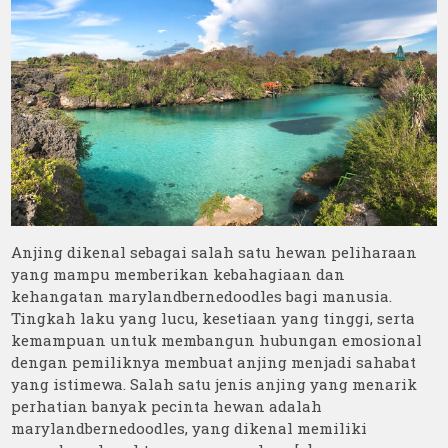
Anjing dikenal sebagai salah satu hewan peliharaan
yang mampu memberikan kebahagiaan dan
kehangatan marylandbernedoodles bagi manusia.
Tingkah laku yang lucu, kesetiaan yang tinggi, serta
kemampuan untuk membangun hubungan emosional
dengan pemiliknya membuat anjing menjadi sahabat
yang istimewa. Salah satu jenis anjing yang menarik
perhatian banyak pecinta hewan adalah
marylandbernedoodles, yang dikenal memiliki