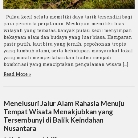
Pulau kecil selalu memiliki daya tarik tersendiri bagi
para pencinta perjalanan. Meskipun memiliki luas
wilayah yang terbatas, banyak pulau kecil menyimpan
kekayaan alam dan budaya yang luar biasa. Hamparan
pasir putih, laut biru yang jernih, pepohonan tropis
yang tumbuh alami, serta kehidupan masyarakat lokal
yang masih mempertahankan tradisi menjadi
kombinasi yang menciptakan pengalaman wisata […]
Read More »
Menelusuri Jalur Alam Rahasia Menuju
Tempat Wisata Menakjubkan yang
Tersembunyi di Balik Keindahan
Nusantara