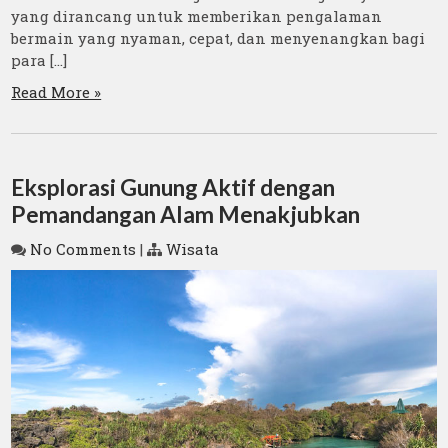
yang dirancang untuk memberikan pengalaman
bermain yang nyaman, cepat, dan menyenangkan bagi
para […]
Read More »
Eksplorasi Gunung Aktif dengan
Pemandangan Alam Menakjubkan
No Comments
|
Wisata