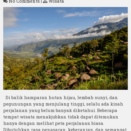
No Comments
|
Wisata
Di balik hamparan hutan hijau, lembah sunyi, dan
pegunungan yang menjulang tinggi, selalu ada kisah
perjalanan yang belum banyak diketahui. Beberapa
tempat wisata menakjubkan tidak dapat ditemukan
hanya dengan melihat peta perjalanan biasa.
Dibutuhkan rasa penasaran, keberanian, dan semangat