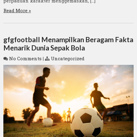
perpaduan karakter menggemaskan, […]
Read More »
gfgfootball Menampilkan Beragam Fakta
Menarik Dunia Sepak Bola
No Comments
|
Uncategorized