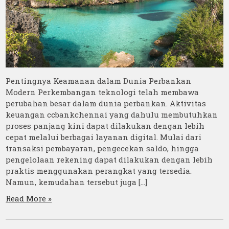
Pentingnya Keamanan dalam Dunia Perbankan
Modern Perkembangan teknologi telah membawa
perubahan besar dalam dunia perbankan. Aktivitas
keuangan ccbankchennai yang dahulu membutuhkan
proses panjang kini dapat dilakukan dengan lebih
cepat melalui berbagai layanan digital. Mulai dari
transaksi pembayaran, pengecekan saldo, hingga
pengelolaan rekening dapat dilakukan dengan lebih
praktis menggunakan perangkat yang tersedia.
Namun, kemudahan tersebut juga […]
Read More »