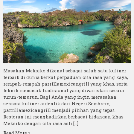
Masakan Meksiko dikenal sebagai salah satu kuliner
terbaik di dunia berkat perpaduan cita rasa yang kaya,
rempah-rempah parrillamexicangrill yang khas, serta
teknik memasak tradisional yang diwariskan secara
turun-temurun. Bagi Anda yang ingin merasakan
sensasi kuliner autentik dari Negeri Sombrero,
parrillamexicangrill menjadi pilihan yang tepat.
Restoran ini menghadirkan berbagai hidangan khas
Meksiko dengan cita rasa asli […]
Read More »