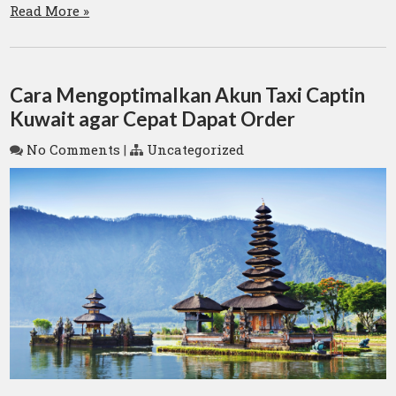
Read More »
Cara Mengoptimalkan Akun Taxi Captin
Kuwait agar Cepat Dapat Order
No Comments
|
Uncategorized