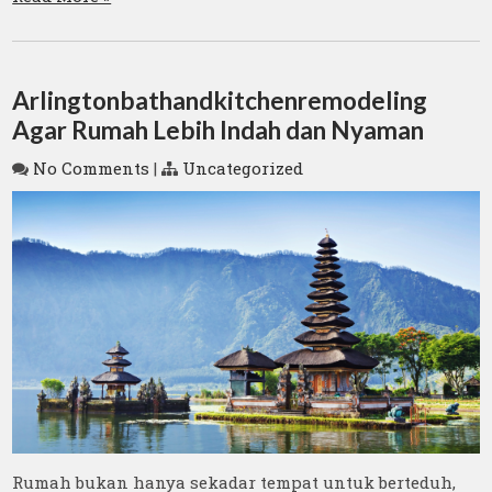
Arlingtonbathandkitchenremodeling
Agar Rumah Lebih Indah dan Nyaman
No Comments
|
Uncategorized
Rumah bukan hanya sekadar tempat untuk berteduh,