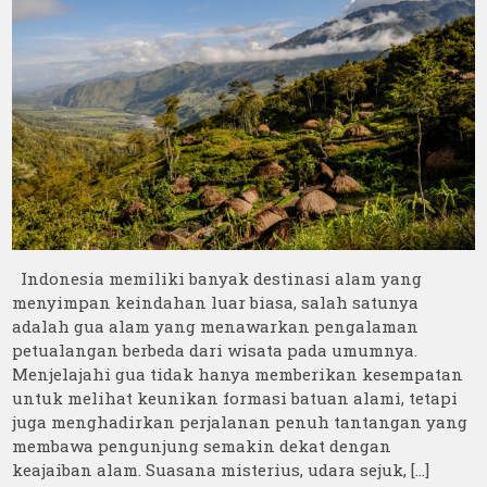
Indonesia memiliki banyak destinasi alam yang
menyimpan keindahan luar biasa, salah satunya
adalah gua alam yang menawarkan pengalaman
petualangan berbeda dari wisata pada umumnya.
Menjelajahi gua tidak hanya memberikan kesempatan
untuk melihat keunikan formasi batuan alami, tetapi
juga menghadirkan perjalanan penuh tantangan yang
membawa pengunjung semakin dekat dengan
keajaiban alam. Suasana misterius, udara sejuk, […]