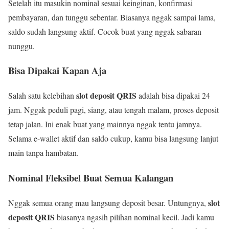
Setelah itu masukin nominal sesuai keinginan, konfirmasi
pembayaran, dan tunggu sebentar. Biasanya nggak sampai lama,
saldo sudah langsung aktif. Cocok buat yang nggak sabaran
nunggu.
Bisa Dipakai Kapan Aja
slot deposit QRIS
Salah satu kelebihan
adalah bisa dipakai 24
jam. Nggak peduli pagi, siang, atau tengah malam, proses deposit
tetap jalan. Ini enak buat yang mainnya nggak tentu jamnya.
Selama e-wallet aktif dan saldo cukup, kamu bisa langsung lanjut
main tanpa hambatan.
Nominal Fleksibel Buat Semua Kalangan
slot
Nggak semua orang mau langsung deposit besar. Untungnya,
deposit QRIS
biasanya ngasih pilihan nominal kecil. Jadi kamu