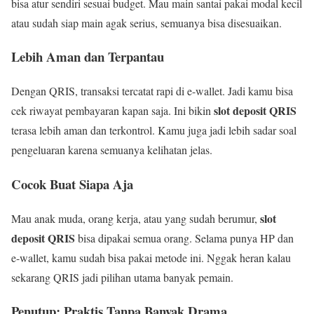
bisa atur sendiri sesuai budget. Mau main santai pakai modal kecil
atau sudah siap main agak serius, semuanya bisa disesuaikan.
Lebih Aman dan Terpantau
Dengan QRIS, transaksi tercatat rapi di e-wallet. Jadi kamu bisa
slot deposit QRIS
cek riwayat pembayaran kapan saja. Ini bikin
terasa lebih aman dan terkontrol. Kamu juga jadi lebih sadar soal
pengeluaran karena semuanya kelihatan jelas.
Cocok Buat Siapa Aja
slot
Mau anak muda, orang kerja, atau yang sudah berumur,
deposit QRIS
bisa dipakai semua orang. Selama punya HP dan
e-wallet, kamu sudah bisa pakai metode ini. Nggak heran kalau
sekarang QRIS jadi pilihan utama banyak pemain.
Penutup: Praktis Tanpa Banyak Drama