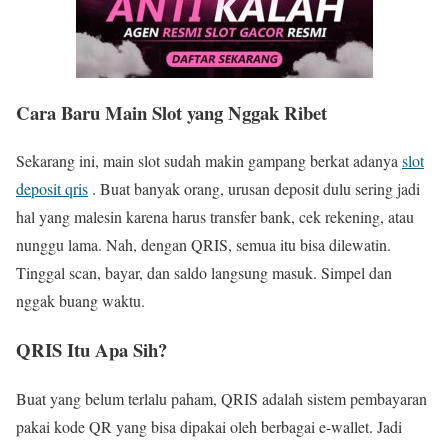
Cara Baru Main Slot yang Nggak Ribet
Sekarang ini, main slot sudah makin gampang berkat adanya
slot
deposit qris
. Buat banyak orang, urusan deposit dulu sering jadi
hal yang malesin karena harus transfer bank, cek rekening, atau
nunggu lama. Nah, dengan QRIS, semua itu bisa dilewatin.
Tinggal scan, bayar, dan saldo langsung masuk. Simpel dan
nggak buang waktu.
QRIS Itu Apa Sih?
Buat yang belum terlalu paham, QRIS adalah sistem pembayaran
pakai kode QR yang bisa dipakai oleh berbagai e-wallet. Jadi