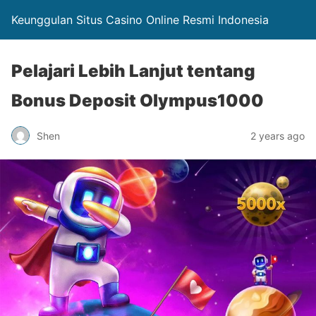
Keunggulan Situs Casino Online Resmi Indonesia
Pelajari Lebih Lanjut tentang
Bonus Deposit Olympus1000
Shen
2 years ago