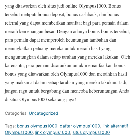
yang ditawarkan oleh situs judi online Olympus1000. Bonus
tersebut meliputi bonus deposit, bonus cashback, dan bonus
referral yang dapat memberikan manfaat bagi para pemain dalam
meraih kemenangan besar. Dengan adanya bonus-bonus tersebut,
para pemain dapat memperoleh keuntungan tambahan dan
meningkatkan peluang mereka untuk meraih hasil yang
menguntungkan dalam setiap taruhan yang mereka lakukan. Oleh
karena itu, para pemain disarankan untuk memanfaatkan bonus-
bonus yang ditawarkan oleh Olympus1000 dan meraihkan hasil
yang maksimal dalam setiap taruhan yang mereka lakukan. Jadi,
jangan ragu untuk bergabung dan mencoba keberuntungan Anda
di situs Olympus1000 sekarang juga!
Categories:
Uncategorized
Tags:
bonus olympus1000
,
daftar olympus1000
,
link alternatif
Olympus1000
,
link olympus1000
,
situs olympus1000