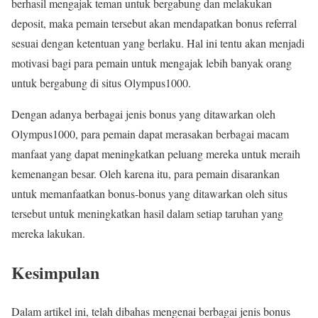
berhasil mengajak teman untuk bergabung dan melakukan
deposit, maka pemain tersebut akan mendapatkan bonus referral
sesuai dengan ketentuan yang berlaku. Hal ini tentu akan menjadi
motivasi bagi para pemain untuk mengajak lebih banyak orang
untuk bergabung di situs Olympus1000.
Dengan adanya berbagai jenis bonus yang ditawarkan oleh
Olympus1000, para pemain dapat merasakan berbagai macam
manfaat yang dapat meningkatkan peluang mereka untuk meraih
kemenangan besar. Oleh karena itu, para pemain disarankan
untuk memanfaatkan bonus-bonus yang ditawarkan oleh situs
tersebut untuk meningkatkan hasil dalam setiap taruhan yang
mereka lakukan.
Kesimpulan
Dalam artikel ini, telah dibahas mengenai berbagai jenis bonus