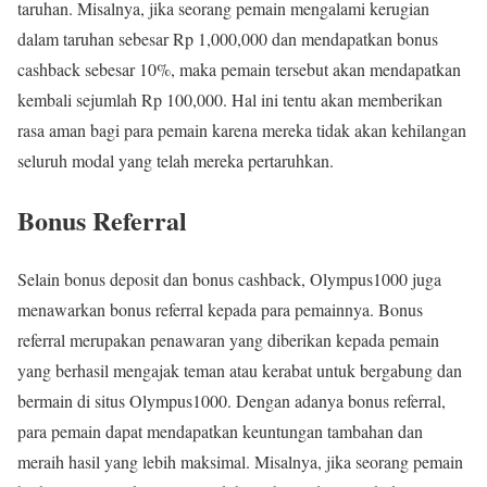
taruhan. Misalnya, jika seorang pemain mengalami kerugian
dalam taruhan sebesar Rp 1,000,000 dan mendapatkan bonus
cashback sebesar 10%, maka pemain tersebut akan mendapatkan
kembali sejumlah Rp 100,000. Hal ini tentu akan memberikan
rasa aman bagi para pemain karena mereka tidak akan kehilangan
seluruh modal yang telah mereka pertaruhkan.
Bonus Referral
Selain bonus deposit dan bonus cashback, Olympus1000 juga
menawarkan bonus referral kepada para pemainnya. Bonus
referral merupakan penawaran yang diberikan kepada pemain
yang berhasil mengajak teman atau kerabat untuk bergabung dan
bermain di situs Olympus1000. Dengan adanya bonus referral,
para pemain dapat mendapatkan keuntungan tambahan dan
meraih hasil yang lebih maksimal. Misalnya, jika seorang pemain