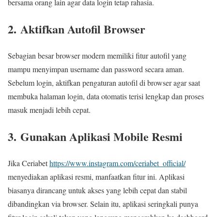
bersama orang lain agar data login tetap rahasia.
2.
Aktifkan Autofil Browser
Sebagian besar browser modern memiliki fitur autofil yang
mampu menyimpan username dan password secara aman.
Sebelum login, aktifkan pengaturan autofil di browser agar saat
membuka halaman login, data otomatis terisi lengkap dan proses
masuk menjadi lebih cepat.
3.
Gunakan Aplikasi Mobile Resmi
Jika Ceriabet
https://www.instagram.com/ceriabet_official/
menyediakan aplikasi resmi, manfaatkan fitur ini. Aplikasi
biasanya dirancang untuk akses yang lebih cepat dan stabil
dibandingkan via browser. Selain itu, aplikasi seringkali punya