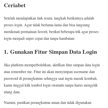
Ceriabet
Setelah mendapatkan link resmi, langkah berikutnya adalah
proses login. Agar tidak berlama-lama dan bisa langsung
menikmati permainan favorit, berikut beberapa trik agar proses
login menjadi super cepat dan tanpa hambatan:
1.
Gunakan Fitur Simpan Data Login
Jika platform memperbolehkan, aktifkan fitur simpan data login
atau remember me. Fitur ini akan menyimpan username dan
password di perangkatmu sehingga saat ingin masuk kembali,
kamu tinggal klik tombol login otomatis tanpa harus mengetik
ulang data.
Namun, pastikan perangkatmu aman dan tidak digunakan