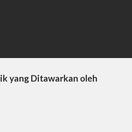
ik yang Ditawarkan oleh