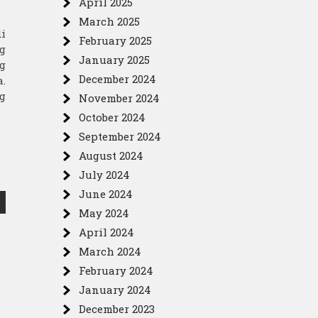
April 2025
March 2025
i
February 2025
g
January 2025
g
December 2024
.
g
November 2024
October 2024
September 2024
August 2024
July 2024
June 2024
May 2024
April 2024
March 2024
February 2024
January 2024
December 2023