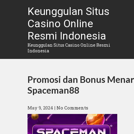
Skip
Keunggulan Situs
to
content
Casino Online
Resmi Indonesia
Keunggulan Situs Casino Online Resmi
Indonesia
Promosi dan Bonus Menar
Spaceman88
May 9, 2024
|
No Comments