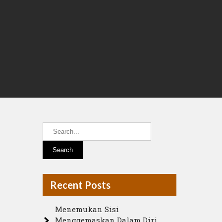
Recent Posts
Menemukan Sisi
Menggemaskan Dalam Diri