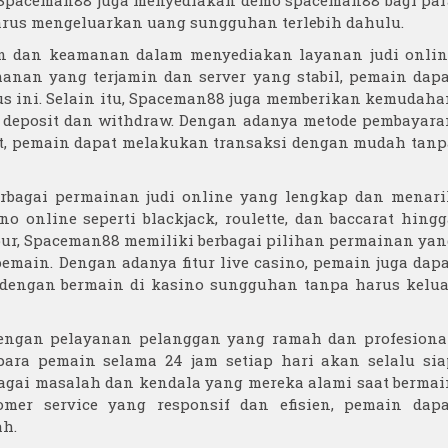
u, Spaceman88 juga menyediakan demo spaceman88 bagi par
rus mengeluarkan uang sungguhan terlebih dahulu.
n dan keamanan dalam menyediakan layanan judi onlin
nan yang terjamin dan server yang stabil, pemain dapa
us ini. Selain itu, Spaceman88 juga memberikan kemudaha
i deposit dan withdraw. Dengan adanya metode pembayara
at, pemain dapat melakukan transaksi dengan mudah tanp
erbagai permainan judi online yang lengkap dan menari
 online seperti blackjack, roulette, dan baccarat hingg
bur, Spaceman88 memiliki berbagai pilihan permainan yan
main. Dengan adanya fitur live casino, pemain juga dapa
dengan bermain di kasino sungguhan tanpa harus kelua
dengan pelayanan pelanggan yang ramah dan profesional
ara pemain selama 24 jam setiap hari akan selalu sia
gai masalah dan kendala yang mereka alami saat bermai
omer service yang responsif dan efisien, pemain dapa
h.