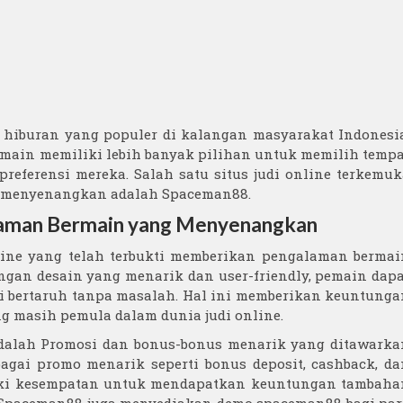
tu hiburan yang populer di kalangan masyarakat Indonesia
pemain memiliki lebih banyak pilihan untuk memilih tempa
referensi mereka. Salah satu situs judi online terkemuk
 menyenangkan adalah Spaceman88.
aman Bermain yang Menyenangkan
line yang telah terbukti memberikan pengalaman bermai
an desain yang menarik dan user-friendly, pemain dapa
i bertaruh tanpa masalah. Hal ini memberikan keuntunga
ng masih pemula dalam dunia judi online.
alah Promosi dan bonus-bonus menarik yang ditawarka
gai promo menarik seperti bonus deposit, cashback, da
liki kesempatan untuk mendapatkan keuntungan tambaha