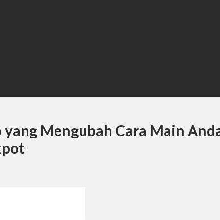
ito yang Mengubah Cara Main And
kpot