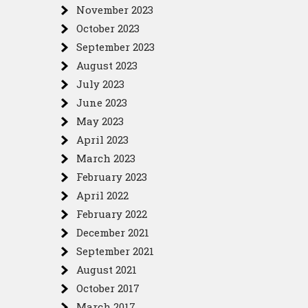
November 2023
October 2023
September 2023
August 2023
July 2023
June 2023
May 2023
April 2023
March 2023
February 2023
April 2022
February 2022
December 2021
September 2021
August 2021
October 2017
March 2017