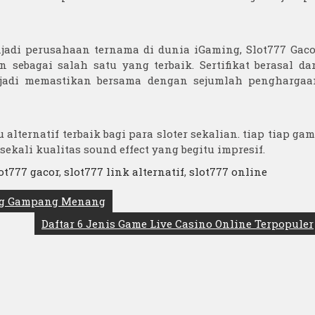
njadi perusahaan ternama di dunia iGaming, Slot777 Gaco
 sebagai salah satu yang terbaik. Sertifikat berasal dar
njadi memastikan bersama dengan sejumlah penghargaa
lternatif terbaik bagi para sloter sekalian. tiap tiap ga
sekali kualitas sound effect yang begitu impresif.
ot777 gacor
,
slot777 link alternatif
,
slot777 online
ang Gampang Menang
Daftar 6 Jenis Game Live Casino Online Terpopuler