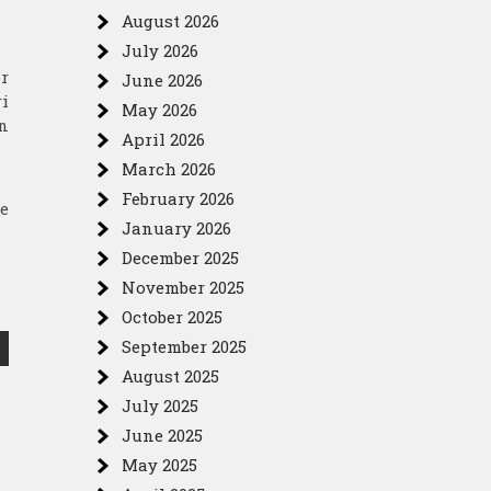
August 2026
July 2026
r
June 2026
i
May 2026
n
April 2026
March 2026
February 2026
me
January 2026
December 2025
November 2025
October 2025
September 2025
August 2025
July 2025
June 2025
May 2025