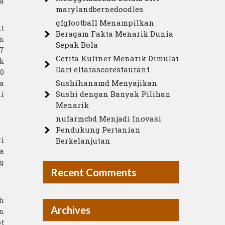
a
marylandbernedoodles
gfgfootball Menampilkan
at
Beragam Fakta Menarik Dunia
n
Sepak Bola
7
Cerita Kuliner Menarik Dimulai
k
Dari eltarascorestaurant
00
ga
Sushihanamd Menyajikan
i
Sushi dengan Banyak Pilihan
Menarik
nufarmcbd Menjadi Inovasi
Pendukung Pertanian
gi
Berkelanjutan
a
g
Recent Comments
h
Archives
n
t