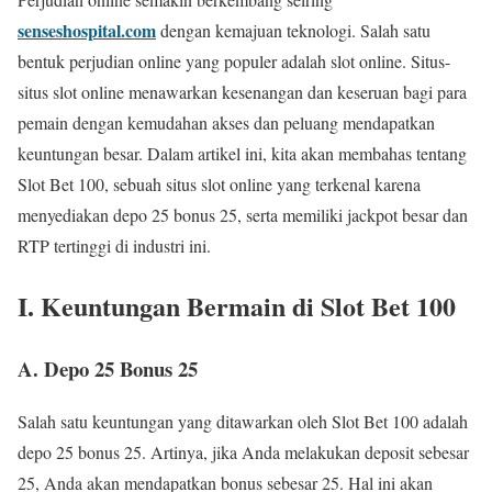
senseshospital.com
dengan kemajuan teknologi. Salah satu
bentuk perjudian online yang populer adalah slot online. Situs-
situs slot online menawarkan kesenangan dan keseruan bagi para
pemain dengan kemudahan akses dan peluang mendapatkan
keuntungan besar. Dalam artikel ini, kita akan membahas tentang
Slot Bet 100, sebuah situs slot online yang terkenal karena
menyediakan depo 25 bonus 25, serta memiliki jackpot besar dan
RTP tertinggi di industri ini.
I. Keuntungan Bermain di Slot Bet 100
A. Depo 25 Bonus 25
Salah satu keuntungan yang ditawarkan oleh Slot Bet 100 adalah
depo 25 bonus 25. Artinya, jika Anda melakukan deposit sebesar
25, Anda akan mendapatkan bonus sebesar 25. Hal ini akan