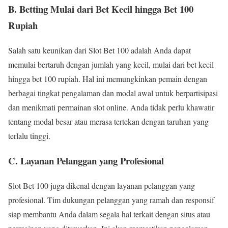
B. Betting Mulai dari Bet Kecil hingga Bet 100
Rupiah
Salah satu keunikan dari Slot Bet 100 adalah Anda dapat
memulai bertaruh dengan jumlah yang kecil, mulai dari bet kecil
hingga bet 100 rupiah. Hal ini memungkinkan pemain dengan
berbagai tingkat pengalaman dan modal awal untuk berpartisipasi
dan menikmati permainan slot online. Anda tidak perlu khawatir
tentang modal besar atau merasa tertekan dengan taruhan yang
terlalu tinggi.
C. Layanan Pelanggan yang Profesional
Slot Bet 100 juga dikenal dengan layanan pelanggan yang
profesional. Tim dukungan pelanggan yang ramah dan responsif
siap membantu Anda dalam segala hal terkait dengan situs atau