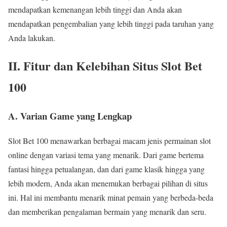
mendapatkan kemenangan lebih tinggi dan Anda akan
mendapatkan pengembalian yang lebih tinggi pada taruhan yang
Anda lakukan.
II. Fitur dan Kelebihan Situs Slot Bet
100
A. Varian Game yang Lengkap
Slot Bet 100 menawarkan berbagai macam jenis permainan slot
online dengan variasi tema yang menarik. Dari game bertema
fantasi hingga petualangan, dan dari game klasik hingga yang
lebih modern, Anda akan menemukan berbagai pilihan di situs
ini. Hal ini membantu menarik minat pemain yang berbeda-beda
dan memberikan pengalaman bermain yang menarik dan seru.