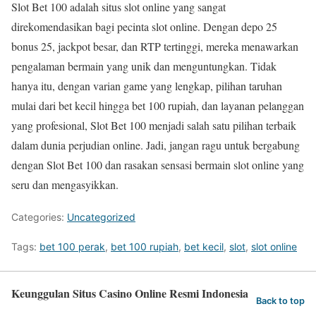
Slot Bet 100 adalah situs slot online yang sangat
direkomendasikan bagi pecinta slot online. Dengan depo 25
bonus 25, jackpot besar, dan RTP tertinggi, mereka menawarkan
pengalaman bermain yang unik dan menguntungkan. Tidak
hanya itu, dengan varian game yang lengkap, pilihan taruhan
mulai dari bet kecil hingga bet 100 rupiah, dan layanan pelanggan
yang profesional, Slot Bet 100 menjadi salah satu pilihan terbaik
dalam dunia perjudian online. Jadi, jangan ragu untuk bergabung
dengan Slot Bet 100 dan rasakan sensasi bermain slot online yang
seru dan mengasyikkan.
Categories:
Uncategorized
Tags:
bet 100 perak
,
bet 100 rupiah
,
bet kecil
,
slot
,
slot online
Keunggulan Situs Casino Online Resmi Indonesia
Back to top