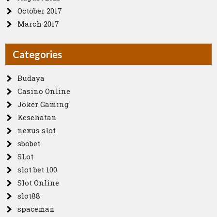
October 2017
March 2017
Categories
Budaya
Casino Online
Joker Gaming
Kesehatan
nexus slot
sbobet
SLot
slot bet 100
Slot Online
slot88
spaceman