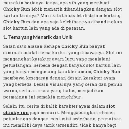
mungkin bertanya-tanya, apa sih yang membuat
Chicky Run
lebih menarik dibandingkan dengan slot
kartun lainnya? Mari kita bahas lebih dalam tentang
Chicky Run
dan apa saja kelebihannya dibandingkan
slot kartun lain yang ada di pasaran.
1. Tema yang Menarik dan Unik
Salah satu alasan kenapa
Chicky Run
banyak
diminati adalah tema kartun yang dibawanya. Slot ini
mengangkat karakter ayam lucu yang menjalani
petualangan. Berbeda dengan banyak slot kartun lain
yang hanya mengusung karakter umum,
Chicky Run
membawa kesegaran dengan desain karakter ayam
yang berbeda. Desain visualnya yang cerah dan penuh
warna, serta animasi yang halus, menjadikan
permainan ini semakin menghibur.
Selain itu, cerita di balik karakter ayam dalam
slot
chicky run
juga menarik. Menggabungkan elemen
petualangan dengan misi-misi sederhana, permainan
ini memiliki daya tarik tersendiri, tidak hanya bagi