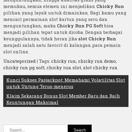
memukau, semua elemen ini menjadikan
Chicky Run
pilihan yang layak untuk dimainkan. Bagi kamu yang
mencari permainan slot kartun yang seru dan
menguntungkan, maka
Chicky Run PG Soft
bisa
menjadi pilihan tepat untuk dicoba. Dengan berbagai
keunggulannya, tidak heran jika
slot Chicky Run
menjadi salah satu favorit di kalangan para pemain
slot online.
Uncategorized
| Tags:
chicky run
,
chicky run demo
,
chicky run pg soft
,
chicky run slot
,
slot chicky run
Post
Kunci Sukses Pasjackpot: Memahami Volatilitas Slot
navigation
untuk Untung Terus-menerus
Klaim Sekarang Bonus Slot Member Baru dan Raih
Keuntungan Maksimal