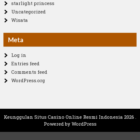
starlight princess
Uncategorized
Wisata
Meta
Log in
Entries feed
Comments feed
WordPress.org
Keunggulan Situs Casino Online Resmi Indonesia 2026 .
Powered by WordPress