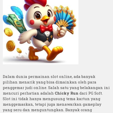
Dalam dunia permainan slot online, ada banyak
pilihan menarik yang bisa dimainkan oleh para
penggemar judi online. Salah satu yang belakangan ini
mencuri perhatian adalah
Chicky Run
dari PG Soft.
Slot ini tidak hanya mengusung tema kartun yang
menggemaskan, tetapi juga menawarkan gameplay
yang seru dan menguntungkan. Banyak orang