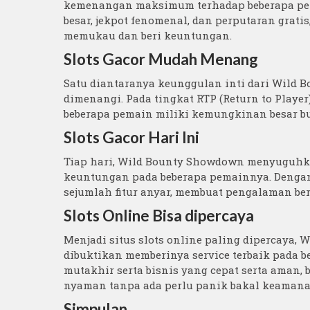
kemenangan maksimum terhadap beberapa pemai
besar, jekpot fenomenal, dan perputaran grat
memukau dan beri keuntungan.
Slots Gacor Mudah Menang
Satu diantaranya keunggulan inti dari Wild 
dimenangi. Pada tingkat RTP (Return to Player
beberapa pemain miliki kemungkinan besar b
Slots Gacor Hari Ini
Tiap hari, Wild Bounty Showdown menyuguhkan
keuntungan pada beberapa pemainnya. Dengan
sejumlah fitur anyar, membuat pengalaman ber
Slots Online Bisa dipercaya
Menjadi situs slots online paling dipercaya,
dibuktikan memberinya service terbaik pada
mutakhir serta bisnis yang cepat serta aman
nyaman tanpa ada perlu panik bakal keamana
Simpulan