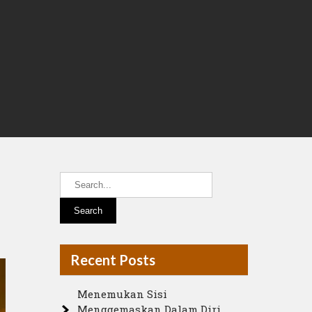
Recent Posts
Menemukan Sisi
Menggemaskan Dalam Diri