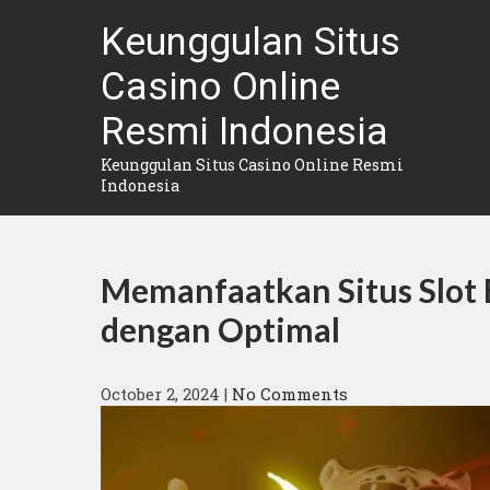
Skip
Keunggulan Situs
to
content
Casino Online
Resmi Indonesia
Keunggulan Situs Casino Online Resmi
Indonesia
Memanfaatkan Situs Slot
dengan Optimal
October 2, 2024
|
No Comments