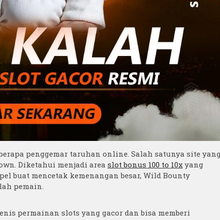
beberapa penggemar taruhan online. Salah satunya site yan
wn. Diketahui menjadi area
slot bonus 100 to 10x
yang
mpel buat mencetak kemenangan besar, Wild Bounty
lah pemain.
nis permainan slots yang gacor dan bisa memberi