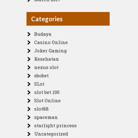
Categories
Budaya
Casino Online
Joker Gaming
Kesehatan
nexus slot
sbobet
SLot
slot bet 100
Slot Online
slot88
spaceman
starlight princess
Uncategorized