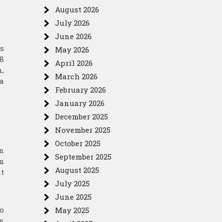
August 2026
July 2026
June 2026
s
May 2026
8
April 2026
,
March 2026
a
February 2026
January 2026
December 2025
November 2025
October 2025
n
September 2025
m
August 2025
t
July 2025
June 2025
o
May 2025
n