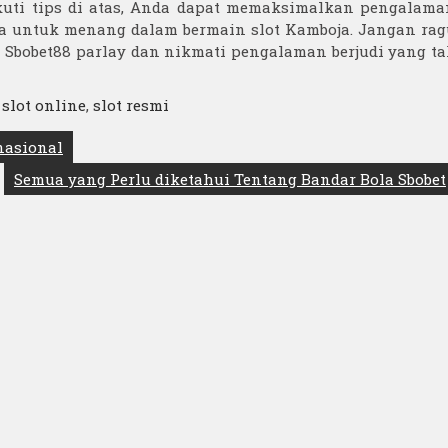
kuti tips di atas, Anda dapat memaksimalkan pengalama
a untuk menang dalam bermain slot Kamboja. Jangan rag
i Sbobet88 parlay dan nikmati pengalaman berjudi yang ta
,
slot online
,
slot resmi
nasional
Semua yang Perlu diketahui Tentang Bandar Bola Sbobet