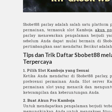
Sbobet88 parlay adalah salah satu platform 
permainan, termasuk slot Kamboja.
akun pr
parlay menawarkan pengalaman berjudi y
sebelum Anda dapat mulai bermain di Sbobe
pertimbangkan saat mendaftar. Berikut adalah 
Tips dan Trik Daftar Sbobet88 mela
Terpercaya
1. Pilih Slot Kamboja yang Sesuai
Ketika Anda mendaftar di Sbobet88 parlay,
preferensi permainan Anda. Slot server 
permainan slot yang menarik dan menguntu
keterampilan dan keberuntungan Anda.
2. Buat Akun Pro Kamboja
Untuk mendapatkan pengalaman berjudi terbai
memungkinkan Anda untuk mengakses fitur-fi