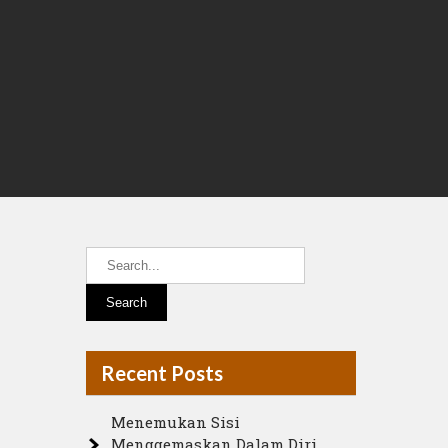
Recent Posts
Menemukan Sisi
Menggemaskan Dalam Diri