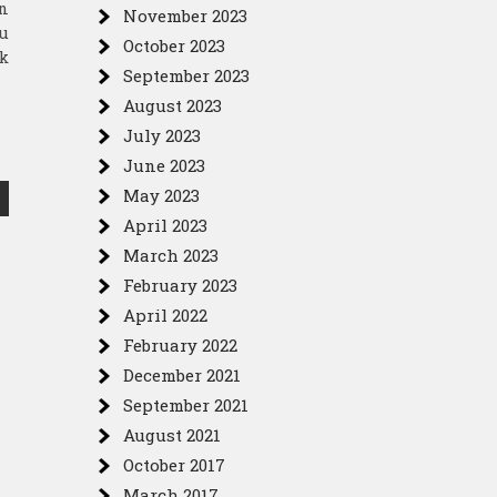
n
November 2023
u
October 2023
k
September 2023
August 2023
July 2023
June 2023
May 2023
April 2023
March 2023
February 2023
April 2022
February 2022
December 2021
September 2021
August 2021
October 2017
March 2017