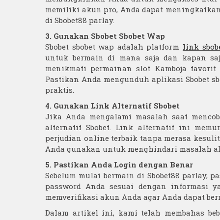
memiliki akun pro, Anda dapat meningkatka
di Sbobet88 parlay.
3. Gunakan Sbobet Sbobet Wap
Sbobet sbobet wap adalah platform
link sbob
untuk bermain di mana saja dan kapan sa
menikmati permainan slot Kamboja favorit
Pastikan Anda mengunduh aplikasi Sbobet sb
praktis.
4. Gunakan Link Alternatif Sbobet
Jika Anda mengalami masalah saat mencoba
alternatif Sbobet. Link alternatif ini me
perjudian online terbaik tanpa merasa kesuli
Anda gunakan untuk menghindari masalah ak
5. Pastikan Anda Login dengan Benar
Sebelum mulai bermain di Sbobet88 parlay, 
password Anda sesuai dengan informasi y
memverifikasi akun Anda agar Anda dapat ber
Dalam artikel ini, kami telah membahas be