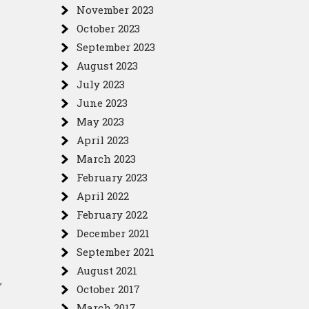
November 2023
October 2023
September 2023
August 2023
July 2023
June 2023
May 2023
April 2023
March 2023
February 2023
April 2022
February 2022
December 2021
September 2021
August 2021
,
October 2017
March 2017