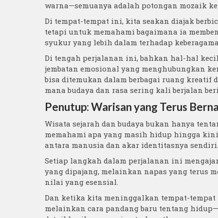
warna—semuanya adalah potongan mozaik ke
Di tempat-tempat ini, kita seakan diajak berb
tetapi untuk memahami bagaimana ia membent
syukur yang lebih dalam terhadap keberagama
Di tengah perjalanan ini, bahkan hal-hal kec
jembatan emosional yang menghubungkan kenan
bisa ditemukan dalam berbagai ruang kreatif 
mana budaya dan rasa sering kali berjalan b
Penutup: Warisan yang Terus Bern
Wisata sejarah dan budaya bukan hanya tentan
memahami apa yang masih hidup hingga kini. 
antara manusia dan akar identitasnya sendiri
Setiap langkah dalam perjalanan ini mengaja
yang dipajang, melainkan napas yang terus m
nilai yang esensial.
Dan ketika kita meninggalkan tempat-tempat i
melainkan cara pandang baru tentang hidup—le