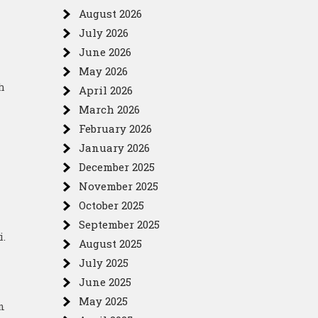
August 2026
July 2026
June 2026
May 2026
h
April 2026
March 2026
February 2026
January 2026
December 2025
November 2025
October 2025
September 2025
.
August 2025
July 2025
June 2025
May 2025
n