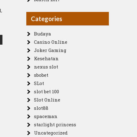
l
,
Categories
Budaya
Casino Online
Joker Gaming
Kesehatan
nexus slot
sbobet
SLot
slot bet 100
Slot Online
slot88
spaceman
starlight princess
Uncategorized