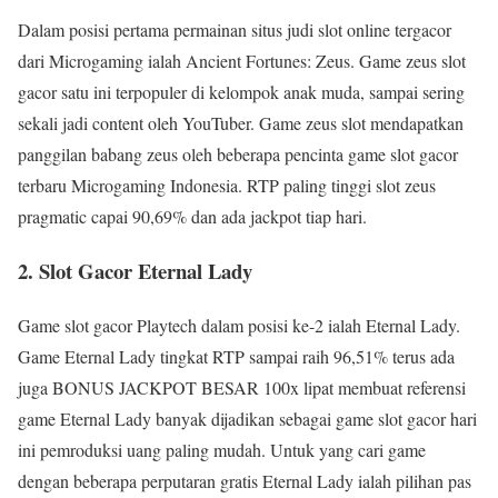
Dalam posisi pertama permainan situs judi slot online tergacor
dari Microgaming ialah Ancient Fortunes: Zeus. Game zeus slot
gacor satu ini terpopuler di kelompok anak muda, sampai sering
sekali jadi content oleh YouTuber. Game zeus slot mendapatkan
panggilan babang zeus oleh beberapa pencinta game slot gacor
terbaru Microgaming Indonesia. RTP paling tinggi slot zeus
pragmatic capai 90,69% dan ada jackpot tiap hari.
2. Slot Gacor Eternal Lady
Game slot gacor Playtech dalam posisi ke-2 ialah Eternal Lady.
Game Eternal Lady tingkat RTP sampai raih 96,51% terus ada
juga BONUS JACKPOT BESAR 100x lipat membuat referensi
game Eternal Lady banyak dijadikan sebagai game slot gacor hari
ini pemroduksi uang paling mudah. Untuk yang cari game
dengan beberapa perputaran gratis Eternal Lady ialah pilihan pas