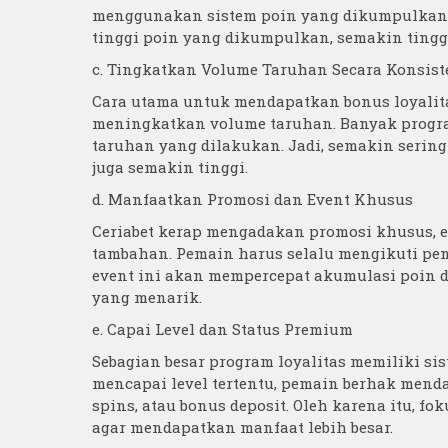
menggunakan sistem poin yang dikumpulkan d
tinggi poin yang dikumpulkan, semakin tinggi
c. Tingkatkan Volume Taruhan Secara Konsist
Cara utama untuk mendapatkan bonus loyalita
meningkatkan volume taruhan. Banyak progra
taruhan yang dilakukan. Jadi, semakin serin
juga semakin tinggi.
d. Manfaatkan Promosi dan Event Khusus
Ceriabet kerap mengadakan promosi khusus, e
tambahan. Pemain harus selalu mengikuti pen
event ini akan mempercepat akumulasi poin 
yang menarik.
e. Capai Level dan Status Premium
Sebagian besar program loyalitas memiliki s
mencapai level tertentu, pemain berhak mendap
spins, atau bonus deposit. Oleh karena itu, f
agar mendapatkan manfaat lebih besar.