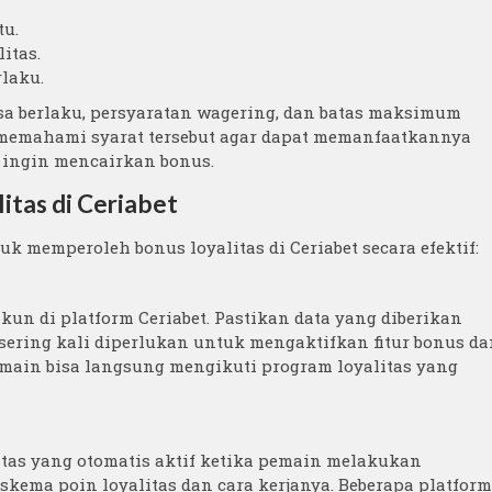
u.
itas.
laku.
asa berlaku, persyaratan wagering, dan batas maksimum
memahami syarat tersebut agar dapat memanfaatkannya
 ingin mencairkan bonus.
tas di Ceriabet
k memperoleh bonus loyalitas di Ceriabet secara efektif:
un di platform Ceriabet. Pastikan data yang diberikan
s sering kali diperlukan untuk mengaktifkan fitur bonus d
pemain bisa langsung mengikuti program loyalitas yang
tas yang otomatis aktif ketika pemain melakukan
kema poin loyalitas dan cara kerjanya. Beberapa platform