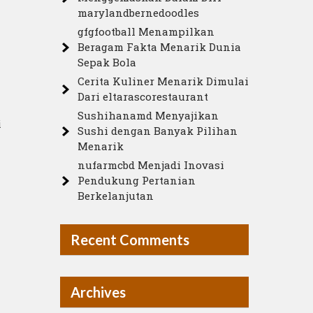
marylandbernedoodles
gfgfootball Menampilkan
Beragam Fakta Menarik Dunia
Sepak Bola
Cerita Kuliner Menarik Dimulai
Dari eltarascorestaurant
Sushihanamd Menyajikan
i
Sushi dengan Banyak Pilihan
Menarik
nufarmcbd Menjadi Inovasi
Pendukung Pertanian
Berkelanjutan
Recent Comments
Archives