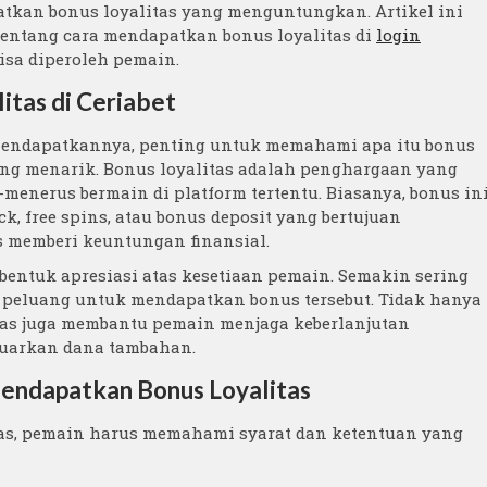
kan bonus loyalitas yang menguntungkan. Artikel ini
entang cara mendapatkan bonus loyalitas di
login
bisa diperoleh pemain.
tas di Ceriabet
endapatkannya, penting untuk memahami apa itu bonus
yang menarik. Bonus loyalitas adalah penghargaan yang
menerus bermain di platform tertentu. Biasanya, bonus in
k, free spins, atau bonus deposit yang bertujuan
 memberi keuntungan finansial.
i bentuk apresiasi atas kesetiaan pemain. Semakin sering
 peluang untuk mendapatkan bonus tersebut. Tidak hanya
as juga membantu pemain menjaga keberlanjutan
luarkan dana tambahan.
endapatkan Bonus Loyalitas
as, pemain harus memahami syarat dan ketentuan yang