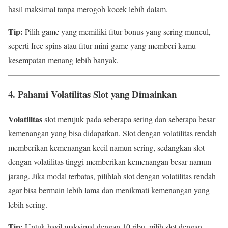
hasil maksimal tanpa merogoh kocek lebih dalam.
Tip:
Pilih game yang memiliki fitur bonus yang sering muncul,
seperti free spins atau fitur mini-game yang memberi kamu
kesempatan menang lebih banyak.
4.
Pahami Volatilitas Slot yang Dimainkan
Volatilitas
slot merujuk pada seberapa sering dan seberapa besar
kemenangan yang bisa didapatkan. Slot dengan volatilitas rendah
memberikan kemenangan kecil namun sering, sedangkan slot
dengan volatilitas tinggi memberikan kemenangan besar namun
jarang. Jika modal terbatas, pilihlah slot dengan volatilitas rendah
agar bisa bermain lebih lama dan menikmati kemenangan yang
lebih sering.
Tip:
Untuk hasil maksimal dengan 10 ribu, pilih slot dengan