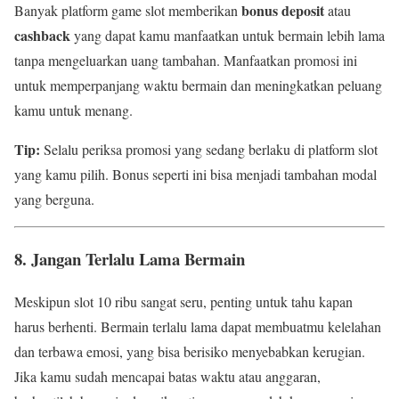
bonus deposit
Banyak platform game slot memberikan
atau
cashback
yang dapat kamu manfaatkan untuk bermain lebih lama
tanpa mengeluarkan uang tambahan. Manfaatkan promosi ini
untuk memperpanjang waktu bermain dan meningkatkan peluang
kamu untuk menang.
Tip:
Selalu periksa promosi yang sedang berlaku di platform slot
yang kamu pilih. Bonus seperti ini bisa menjadi tambahan modal
yang berguna.
8.
Jangan Terlalu Lama Bermain
Meskipun slot 10 ribu sangat seru, penting untuk tahu kapan
harus berhenti. Bermain terlalu lama dapat membuatmu kelelahan
dan terbawa emosi, yang bisa berisiko menyebabkan kerugian.
Jika kamu sudah mencapai batas waktu atau anggaran,