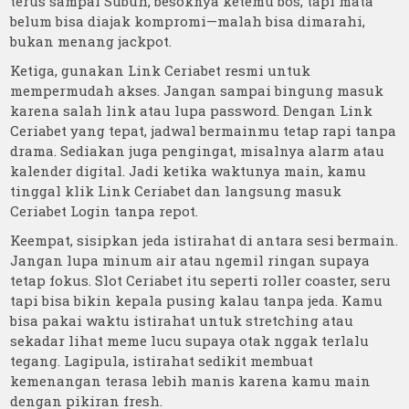
terus sampai Subuh, besoknya ketemu bos, tapi mata
belum bisa diajak kompromi—malah bisa dimarahi,
bukan menang jackpot.
Ketiga, gunakan Link Ceriabet resmi untuk
mempermudah akses. Jangan sampai bingung masuk
karena salah link atau lupa password. Dengan Link
Ceriabet yang tepat, jadwal bermainmu tetap rapi tanpa
drama. Sediakan juga pengingat, misalnya alarm atau
kalender digital. Jadi ketika waktunya main, kamu
tinggal klik Link Ceriabet dan langsung masuk
Ceriabet Login tanpa repot.
Keempat, sisipkan jeda istirahat di antara sesi bermain.
Jangan lupa minum air atau ngemil ringan supaya
tetap fokus. Slot Ceriabet itu seperti roller coaster, seru
tapi bisa bikin kepala pusing kalau tanpa jeda. Kamu
bisa pakai waktu istirahat untuk stretching atau
sekadar lihat meme lucu supaya otak nggak terlalu
tegang. Lagipula, istirahat sedikit membuat
kemenangan terasa lebih manis karena kamu main
dengan pikiran fresh.