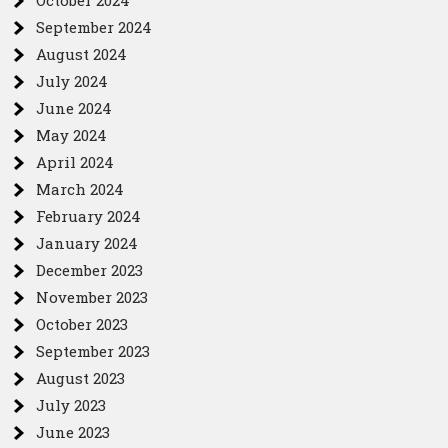
September 2024
August 2024
July 2024
June 2024
May 2024
April 2024
March 2024
February 2024
January 2024
December 2023
November 2023
October 2023
September 2023
August 2023
July 2023
June 2023