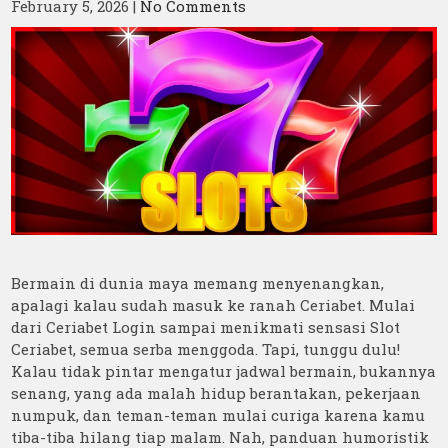
February 5, 2026
|
No Comments
Bermain di dunia maya memang menyenangkan,
apalagi kalau sudah masuk ke ranah Ceriabet. Mulai
dari Ceriabet Login sampai menikmati sensasi Slot
Ceriabet, semua serba menggoda. Tapi, tunggu dulu!
Kalau tidak pintar mengatur jadwal bermain, bukannya
senang, yang ada malah hidup berantakan, pekerjaan
numpuk, dan teman-teman mulai curiga karena kamu
tiba-tiba hilang tiap malam. Nah, panduan humoristik