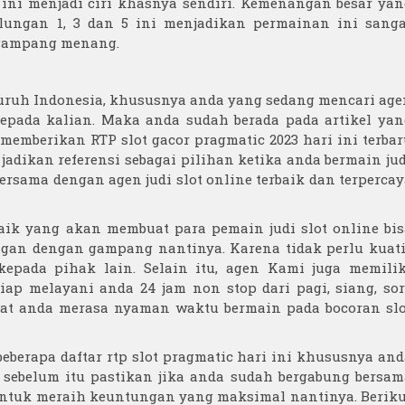
 ini menjadi ciri khasnya sendiri. Kemenangan besar yan
ulungan 1, 3 dan 5 ini menjadikan permainan ini sanga
 gampang menang.
seluruh Indonesia, khususnya anda yang sedang mencari ag
epada kalian. Maka anda sudah berada pada artikel yan
 memberikan RTP slot gacor pragmatic 2023 hari ini terba
 jadikan referensi sebagai pilihan ketika anda bermain ju
ersama dengan agen judi slot online terbaik dan terperca
aik yang akan membuat para pemain judi slot online bis
an dengan gampang nantinya. Karena tidak perlu kuati
kepada pihak lain. Selain itu, agen Kami juga memilik
iap melayani anda 24 jam non stop dari pagi, siang, sor
at anda merasa nyaman waktu bermain pada bocoran slo
eberapa daftar rtp slot pragmatic hari ini khususnya and
sebelum itu pastikan jika anda sudah bergabung bersam
i untuk meraih keuntungan yang maksimal nantinya. Beriku