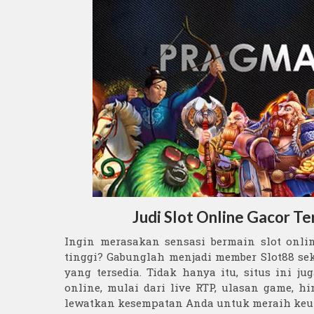
Judi Slot Online Gacor T
Ingin merasakan sensasi bermain slot onl
tinggi? Gabunglah menjadi member Slot88 sek
yang tersedia. Tidak hanya itu, situs ini j
online, mulai dari live RTP, ulasan game, h
lewatkan kesempatan Anda untuk meraih keun