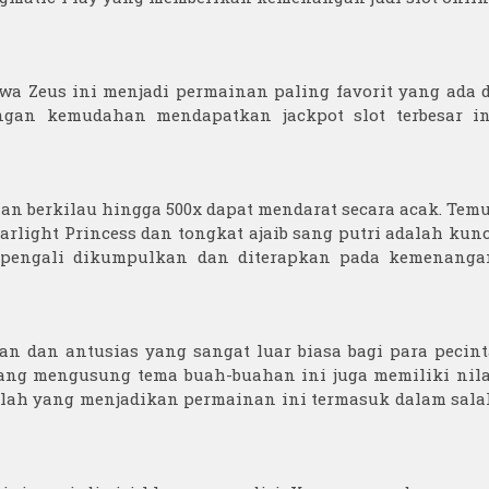
 Zeus ini menjadi permainan paling favorit yang ada d
ngan kemudahan mendapatkan jackpot slot terbesar in
ian berkilau hingga 500x dapat mendarat secara acak. Tem
arlight Princess dan tongkat ajaib sang putri adalah kun
 pengali dikumpulkan dan diterapkan pada kemenanga
n dan antusias yang sangat luar biasa bagi para pecint
e yang mengusung tema buah-buahan ini juga memiliki nila
nilah yang menjadikan permainan ini termasuk dalam sala