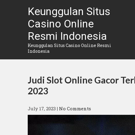
Skip
Keunggulan Situs
to
content
Casino Online
Resmi Indonesia
Keunggulan Situs Casino Online Resmi
Indonesia
Judi Slot Online Gacor Te
2023
July 17, 2023
|
No Comments