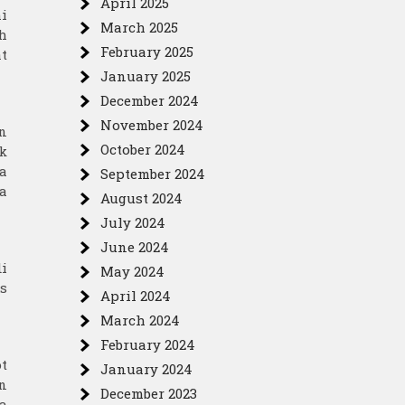
April 2025
i
March 2025
h
February 2025
at
January 2025
December 2024
November 2024
n
October 2024
k
a
September 2024
a
August 2024
July 2024
June 2024
i
May 2024
s
April 2024
March 2024
February 2024
t
January 2024
n
December 2023
a