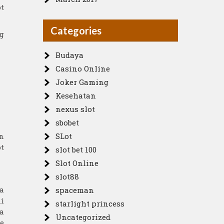
t
Categories
g
Budaya
Casino Online
Joker Gaming
Kesehatan
nexus slot
sbobet
n
SLot
t
slot bet 100
Slot Online
slot88
a
spaceman
i
starlight princess
a
Uncategorized
e