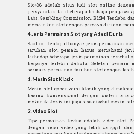
Slot88 adalah situs judi slot online denga
persyaratan dari beberapa lembaga pengawas 
Labs, Gambling Commission, BMM Testlabs, dan
memainkan slot dengan percaya diri dan meras
4 Jenis Permainan Slot yang Ada di Dunia
Saat ini, terdapat banyak jenis permainan m
taruhan slot, pemain harus memahami jeni
terhadap beberapa jenis permainan tersebu
kerjanya terlebih dahulu. Setelah pemain
bermain permainan taruhan slot dengan lebih 
1. Mesin Slot Klasik
Mesin slot gacor versi klasik yang dimaksud
kasino konvensional dengan sistem analo
mekanik. Jenis ini juga bisa disebut mesin r
2. Video Slot
Tipe permainan kedua adalah video slot. P
dengan versi video yang lebih canggih dan
permainan taruhan slot dengan sistem yang l