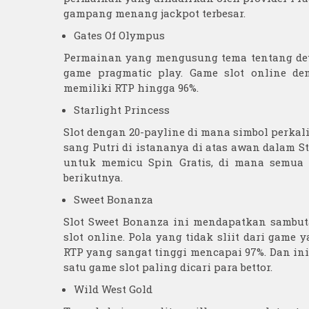
gampang menang jackpot terbesar.
Gates Of Olympus
Permainan yang mengusung tema tentang dewa
game pragmatic play. Game slot online de
memiliki RTP hingga 96%.
Starlight Princess
Slot dengan 20-payline di mana simbol perkal
sang Putri di istananya di atas awan dalam St
untuk memicu Spin Gratis, di mana semua
berikutnya.
Sweet Bonanza
Slot Sweet Bonanza ini mendapatkan sambuta
slot online. Pola yang tidak sliit dari gam
RTP yang sangat tinggi mencapai 97%. Dan i
satu game slot paling dicari para bettor.
Wild West Gold