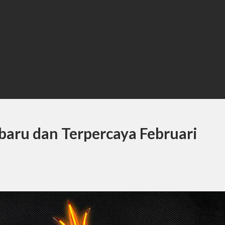
rbaru dan Terpercaya Februari