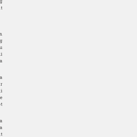
g
t
en
g
ru
di
ya
a
r
i
e
t
a
a
t