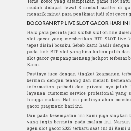
Tema koboi yang ditampilkan game slot satu
mudah didapat lewat 3 simbol scatter di g
menarik minat para penikmat judi slot gacor
BOCORAN RTP LIVE SLOT GACOR HARI INI
Halo para pecinta judi slot88 slot online di
slot gacor yang memberikan RTP SLOT live k
tepat disini bossku. Sebab kami hadir dengan
pada link RTP slot yang bisa kalian pilih dan
slot gacor gampang menang jackpot terbesar b
Kami.
Pastinya juga dengan tingkat keamanan terb
bermain dengan tenang dan meraih kemenang
information pribadi dan privasi nya jatuh 
layanan customer service profesional yang s
hingga malam. Hal ini pastinya akan membu
gacor pragmatic hari ini.
Dan pada kesempatan ini kami juga siapkan b
yang ingin bermain pada malam ini. Namun 
agen slot gacor 2023 terbaru saat ini di Kam