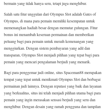
bermain yang tidak hanya seru, tetapi juga menghibur.
Salah satu fitur unggulan dari Olympus Slot adalah Gates of
Olympus, di mana para pemain memiliki kesempatan untuk
memenangkan hadiah besar dengan memutar gulungan. Fitur
bonus ini menambah keseruan permainan dan memberikan
peluang bagi para pemain untuk meraih kemenangan yang
menggiurkan. Dengan sistem pembayaran yang adil dan
transparan, Olympus Slot menjadi pilihan yang tepat bagi para
pemain yang mencari pengalaman berjudi yang menarik.
Bagi para penggemar judi online, situs Spaceman88 merupakan
tempat yang tepat untuk menikmati Olympus Slot dan berbagai
permainan judi lainnya. Dengan reputasi yang baik dan layanan
yang berkualitas, situs ini telah menjadi pilihan utama bagi para
pemain yang ingin merasakan sensasi berjudi yang seru dan
menghibur. Dengan desain yang ramah pengguna dan tampilan