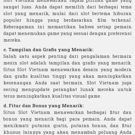
Slot Vietnam menawarkan ragam pilihan game yang
sangat luas. Anda dapat memilih dari berbagai tema
slot yang menarik, mulai dari slot bertema hiburan
populer hingga yang berdasarkan film terkenal.
Keberagaman ini memastikan bahwa setiap pemain
dapat menemukan game yang sesuai dengan preferensi
mereka.
c. Tampilan dan Grafis yang Menarik:
Salah satu aspek penting dari pengalaman bermain
mesin slot adalah tampilan dan grafis yang menarik.
Situs Slot Vietnam menawarkan desain yang modern
dan grafis kualitas tinggi yang akan meningkatkan
kesenangan Anda saat bermain. Slot Vietnam juga
sering mengupdate perangkat lunak mereka untuk
terus meningkatkan kualitas visual game.
d. Fitur dan Bonus yang Menarik:
Situs Slot Vietnam menawarkan berbagai fitur dan
bonus yang menarik bagi para pemain. Anda dapat
menikmati putaran gratis, putaran bonus, dan fitur
khusus lainnya yang akan menambah peluang Anda