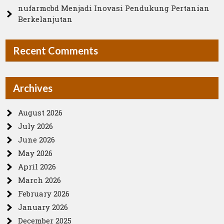
nufarmcbd Menjadi Inovasi Pendukung Pertanian
Berkelanjutan
Recent Comments
Archives
August 2026
July 2026
June 2026
May 2026
April 2026
March 2026
February 2026
January 2026
December 2025