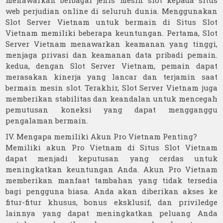
menawarkan berbagai jenis mesin slot kepada situs
web perjudian online di seluruh dunia. Menggunakan
Slot Server Vietnam untuk bermain di Situs Slot
Vietnam memiliki beberapa keuntungan. Pertama, Slot
Server Vietnam menawarkan keamanan yang tinggi,
menjaga privasi dan keamanan data pribadi pemain.
kedua, dengan Slot Server Vietnam, pemain dapat
merasakan kinerja yang lancar dan terjamin saat
bermain mesin slot. Terakhir, Slot Server Vietnam juga
memberikan stabilitas dan keandalan untuk mencegah
pemutusan koneksi yang dapat mengganggu
pengalaman bermain.
IV. Mengapa memiliki Akun Pro Vietnam Penting?
Memiliki akun Pro Vietnam di Situs Slot Vietnam
dapat menjadi keputusan yang cerdas untuk
meningkatkan keuntungan Anda. Akun Pro Vietnam
memberikan manfaat tambahan yang tidak tersedia
bagi pengguna biasa. Anda akan diberikan akses ke
fitur-fitur khusus, bonus eksklusif, dan priviledge
lainnya yang dapat meningkatkan peluang Anda