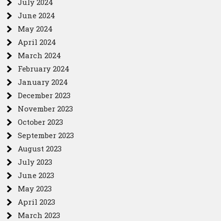
July 2024
June 2024
May 2024
April 2024
March 2024
February 2024
January 2024
December 2023
November 2023
October 2023
September 2023
August 2023
July 2023
June 2023
May 2023
April 2023
March 2023