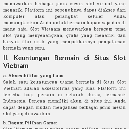
menawarkan berbagai jenis mesin slot virtual yang
menarik. Platform ini sepenuhnya dapat diakses dari
komputer atau perangkat seluler Anda,
memungkinkan Anda untuk bermain kapan saja dan di
mana saja. Slot Vietnam menawarkan beragam tema
slot yang menyenangkan, grafis yang menarik, dan
banyak fitur unik yang menjadikannya pengalaman
bermain yang seru.
II. Keuntungan Bermain di Situs Slot
Vietnam
a. Aksesibilitas yang Luas:
Salah satu keuntungan utama bermain di Situs Slot
Vietnam adalah aksesibilitas yang luas. Platform ini
tersedia bagi pemain di seluruh dunia, termasuk
Indonesia. Dengan memiliki akun di situs ini, Anda
dapat dengan mudah mengakses berbagai jenis mesin
slot yang ditawarkan.
b. Ragam Pilihan Game: