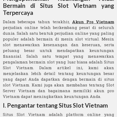
Bermain di Situs Slot Vietnam yang
Terpercaya
Dalam beberapa tahun terakhir,
Akun Pro Vietnam
perjudian online telah berkembang pesat di seluruh
dunia. Salah satu bentuk perjudian online yang paling
populer adalah bermain di mesin slot virtual. Mesin
slot menawarkan kesenangan dan keseruan, serta
peluang besar untuk mendapatkan keuntungan
finansial. Salah satu tempat yang menawarkan
pengalaman bermain slot yang luar biasa adalah Situs
Slot Vietnam. Dalam artikel ini, kami akan
menjelaskan lebih detail tentang keuntungan besar
yang dapat Anda dapatkan dengan bermain di situs
slot Vietnam. Kami juga akan membahas tentang Slot
Server Vietnam dan bagaimana memiliki akun pro
Vietnam dapat meningkatkan keuntungan Anda.
I. Pengantar tentang Situs Slot Vietnam
Situs Slot Vietnam adalah platform online yang