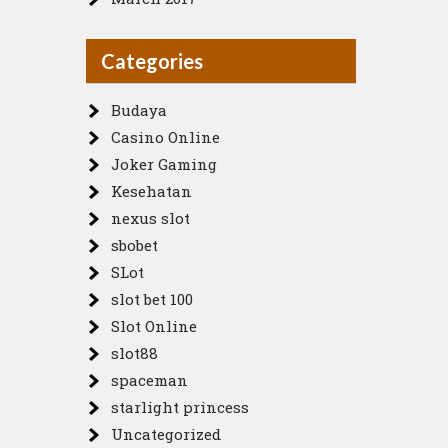
Categories
Budaya
Casino Online
Joker Gaming
Kesehatan
nexus slot
sbobet
SLot
slot bet 100
Slot Online
slot88
spaceman
starlight princess
Uncategorized