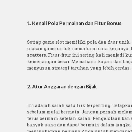
1. Kenali Pola Permainan dan Fitur Bonus
Setiap game slot memiliki pola dan fitur un
ulasan game untuk memahami cara kerjanya. Pe
scatters
. Fitur-fitur ini sering kali menjad
kemenangan besar. Memahami kapan dan baga
menyusun strategi taruhan yang lebih cerdas.
2. Atur Anggaran dengan Bijak
Ini adalah salah satu trik terpenting. Tetap
sebelum mulai bermain. Jangan pernah melampa
terus bermain setelah kalah. Pengelolaan ban
banyak uang dan dapat bermain dalam jangka 
meningkatkan peluang Anda untuk mendapatk