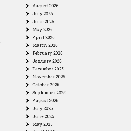
August 2026
July 2026
June 2026
May 2026
April 2026
a
March 2026
February 2026
January 2026
December 2025
November 2025
October 2025
September 2025
August 2025
July 2025
June 2025
May 2025