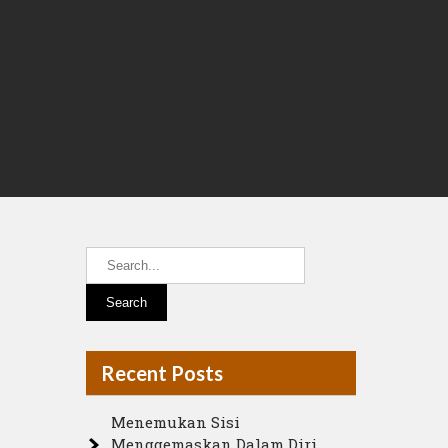
Recent Posts
Menemukan Sisi
Menggemaskan Dalam Diri