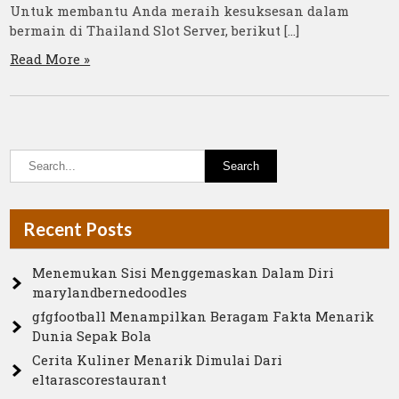
Untuk membantu Anda meraih kesuksesan dalam
bermain di Thailand Slot Server, berikut […]
Read More »
Recent Posts
Menemukan Sisi Menggemaskan Dalam Diri
marylandbernedoodles
gfgfootball Menampilkan Beragam Fakta Menarik
Dunia Sepak Bola
Cerita Kuliner Menarik Dimulai Dari
eltarascorestaurant