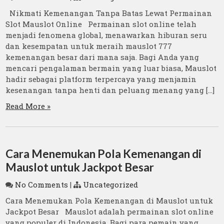
Nikmati Kemenangan Tanpa Batas Lewat Permainan
Slot Mauslot Online Permainan slot online telah
menjadi fenomena global, menawarkan hiburan seru
dan kesempatan untuk meraih mauslot 777
kemenangan besar dari mana saja. Bagi Anda yang
mencari pengalaman bermain yang luar biasa, Mauslot
hadir sebagai platform terpercaya yang menjamin
kesenangan tanpa henti dan peluang menang yang […]
Read More »
Cara Menemukan Pola Kemenangan di
Mauslot untuk Jackpot Besar
No Comments
|
Uncategorized
Cara Menemukan Pola Kemenangan di Mauslot untuk
Jackpot Besar Mauslot adalah permainan slot online
yang populer di Indonesia. Bagi para pemain yang