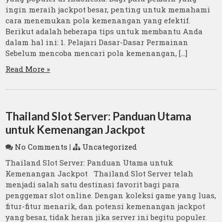
ingin meraih jackpot besar, penting untuk memahami
cara menemukan pola kemenangan yang efektif.
Berikut adalah beberapa tips untuk membantu Anda
dalam hal ini: 1. Pelajari Dasar-Dasar Permainan
Sebelum mencoba mencari pola kemenangan, […]
Read More »
Thailand Slot Server: Panduan Utama
untuk Kemenangan Jackpot
No Comments
|
Uncategorized
Thailand Slot Server: Panduan Utama untuk
Kemenangan Jackpot Thailand Slot Server telah
menjadi salah satu destinasi favorit bagi para
penggemar slot online. Dengan koleksi game yang luas,
fitur-fitur menarik, dan potensi kemenangan jackpot
yang besar, tidak heran jika server ini begitu populer.