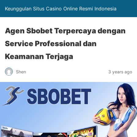
Keunggulan Situs Casino Online Resmi Indonesia
Agen Sbobet Terpercaya dengan
Service Professional dan
Keamanan Terjaga
Shen
3 years ago