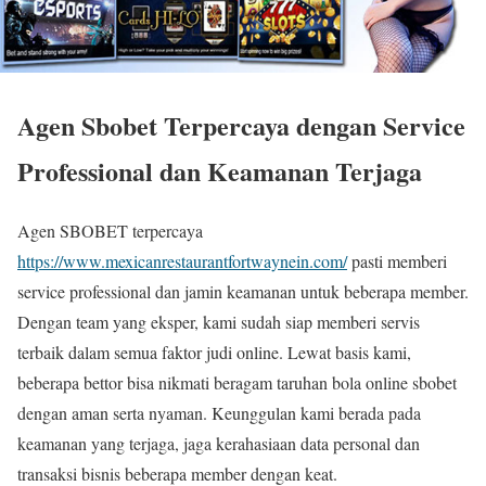
Agen Sbobet Terpercaya dengan Service
Professional dan Keamanan Terjaga
Agen SBOBET terpercaya
https://www.mexicanrestaurantfortwaynein.com/
pasti memberi
service professional dan jamin keamanan untuk beberapa member.
Dengan team yang eksper, kami sudah siap memberi servis
terbaik dalam semua faktor judi online. Lewat basis kami,
beberapa bettor bisa nikmati beragam taruhan bola online sbobet
dengan aman serta nyaman. Keunggulan kami berada pada
keamanan yang terjaga, jaga kerahasiaan data personal dan
transaksi bisnis beberapa member dengan keat.