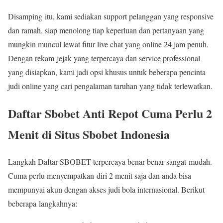
Disamping itu, kami sediakan support pelanggan yang responsive
dan ramah, siap menolong tiap keperluan dan pertanyaan yang
mungkin muncul lewat fitur live chat yang online 24 jam penuh.
Dengan rekam jejak yang terpercaya dan service professional
yang disiapkan, kami jadi opsi khusus untuk beberapa pencinta
judi online yang cari pengalaman taruhan yang tidak terlewatkan.
Daftar Sbobet Anti Repot Cuma Perlu 2
Menit di Situs Sbobet Indonesia
Langkah Daftar SBOBET terpercaya benar-benar sangat mudah.
Cuma perlu menyempatkan diri 2 menit saja dan anda bisa
mempunyai akun dengan akses judi bola internasional. Berikut
beberapa langkahnya: