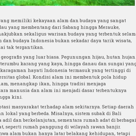
 yang memiliki kekayaan alam dan budaya yang sangat
pulau yang membentang dari Sabang hingga Merauke,
kjubkan sekaligus warisan budaya yang terbentuk selam
 dan budaya Indonesia bukan sekadar daya tarik wisata,
ai tak tergantikan.
 geografis yang luar biasa. Pegunungan hijau, hutan hujan
gan terumbu karang yang kaya, hingga danau dan sungai yan
karagaman hayati Indonesia termasuk yang tertinggi di
ersitas global. Kondisi alam ini membentuk pola hidup
anam, menangkap ikan, hingga tradisi menjaga
ara manusia dan alam ini menjadi dasar terbentuknya
ngga kini.
tasi masyarakat terhadap alam sekitarnya. Setiap daerah
an lokal yang berbeda. Misalnya, sistem subak di Bali
adil dan berkelanjutan, sementara rumah adat di berbaga
t, seperti rumah panggung di wilayah rawan banjir.
a alam bukan hanya latar belakang kehidupan, tetapi