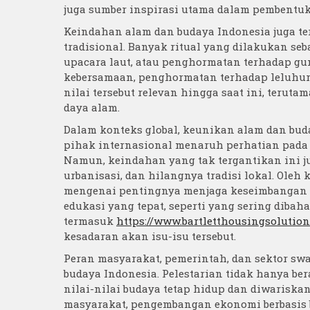
juga sumber inspirasi utama dalam pembentuk
Keindahan alam dan budaya Indonesia juga ter
tradisional. Banyak ritual yang dilakukan seb
upacara laut, atau penghormatan terhadap gu
kebersamaan, penghormatan terhadap leluhur,
nilai tersebut relevan hingga saat ini, terut
daya alam.
Dalam konteks global, keunikan alam dan bud
pihak internasional menaruh perhatian pada p
Namun, keindahan yang tak tergantikan ini 
urbanisasi, dan hilangnya tradisi lokal. Ole
mengenai pentingnya menjaga keseimbangan a
edukasi yang tepat, seperti yang sering diba
termasuk
https://www.bartletthousingsolution
kesadaran akan isu-isu tersebut.
Peran masyarakat, pemerintah, dan sektor sw
budaya Indonesia. Pelestarian tidak hanya ber
nilai-nilai budaya tetap hidup dan diwarisk
masyarakat, pengembangan ekonomi berbasis b