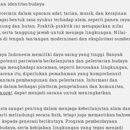
an identitas budaya.
cermin dalam upacara adat, tarian, musik, dan kerajinan
agai bentuk rasa syukur terhadap alam, seperti panen raya
nung dan hutan. Praktik-praktik ini mengajarkan nilai
 serta tanggung jawab untuk menjaga lingkungan. Nilai-
ama di tengah tantangan modernisasi dan eksploitasi sumbe
aya Indonesia memiliki daya saing yang tinggi. Banyak
otensi pariwisata berkelanjutan dan pelestarian budaya.
juga menghadapi ancaman, seperti kerusakan lingkungan,
h karena itu, diperlukan pemahaman yang komprehensif
ntara pembangunan dan pelestarian. Informasi dan
has dalam berbagai platform pengetahuan dan komunitas,
s.org/
, dapat menjadi sarana untuk meningkatkan
asta sangat penting dalam menjaga keberlanjutan alam da
arti melindungi secara fisik, tetapi juga memastikan bahw
an kepada generasi berikutnya. Program pemberdayaan
udaya, serta kebijakan lingkungan yang tegas menjadi