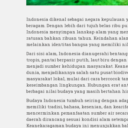
Indonesia dikenal sebagai negara kepulauan
beragam. Dengan lebih dari tujuh belas ribu 
Indonesia menyimpan lanskap alam yang mena
ratusan bahkan ribuan tahun. Keindahan alam
melainkan identitas bangsa yang memiliki nil
Dari sisi alam, Indonesia dianugerahi bentang
tropis, pantai berpasir putih, laut biru den
menjadi sumber kehidupan masyarakat. Keane
dunia, menjadikannya salah satu pusat biodiv
masyarakat lokal, mulai dari cara bercocok t
keseimbangan lingkungan. Hubungan erat ant
berbagai nilai budaya yang masih bertahan hi
Budaya Indonesia tumbuh seiring dengan adap
memiliki tradisi, bahasa, kesenian, dan kearif
mencerminkan pemanfaatan sumber air secara 
daerah dirancang sesuai kondisi alam setempa
Keanekaragaman budaya ini menunjukkan bahw