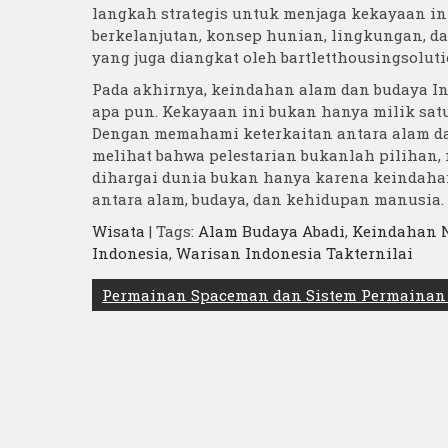
langkah strategis untuk menjaga kekayaan i
berkelanjutan, konsep hunian, lingkungan, dan
yang juga diangkat oleh bartletthousingsoluti
Pada akhirnya, keindahan alam dan budaya In
apa pun. Kekayaan ini bukan hanya milik sat
Dengan memahami keterkaitan antara alam dan
melihat bahwa pelestarian bukanlah pilihan,
dihargai dunia bukan hanya karena keindah
antara alam, budaya, dan kehidupan manusia.
Wisata
| Tags:
Alam Budaya Abadi
,
Keindahan 
Indonesia
,
Warisan Indonesia Takternilai
Post
Permainan Spaceman dan Sistem Permainan
navigation