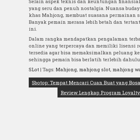
Selain aspek teknis dan keuntungan finansi
yang seru dan penuh nostalgia. Nuansa buday
khas Mahjong, membuat suasana permainan sem
Banyak pemain merasa lebih betah dan terta
ini.
Dalam rangka mendapatkan pengalaman terbai
online yang terpercaya dan memiliki lisensi 
tersedia agar bisa memaksimalkan peluang 
sehingga pemain bisa berlatih terlebih dahul
SLot
| Tags:
Mahjong
,
mahjong slot
,
mahjong wa
Post
Sbotop: Tempat Mencari Cuan Buat yang Bos
navigation
Review Lengkap Program Loyalty