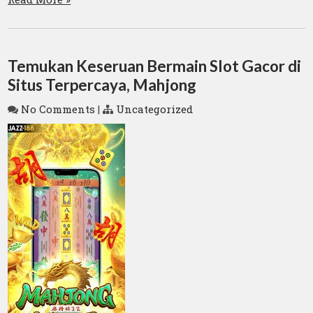
Temukan Keseruan Bermain Slot Gacor di
Situs Terpercaya, Mahjong
No Comments
|
Uncategorized