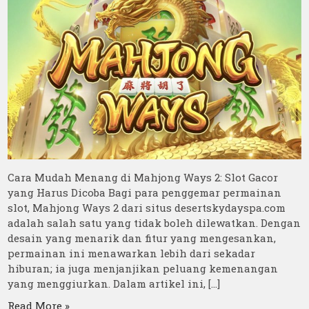
Cara Mudah Menang di Mahjong Ways 2: Slot Gacor
yang Harus Dicoba Bagi para penggemar permainan
slot, Mahjong Ways 2 dari situs desertskydayspa.com
adalah salah satu yang tidak boleh dilewatkan. Dengan
desain yang menarik dan fitur yang mengesankan,
permainan ini menawarkan lebih dari sekadar
hiburan; ia juga menjanjikan peluang kemenangan
yang menggiurkan. Dalam artikel ini, […]
Read More »