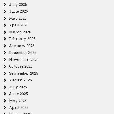
July 2026
June 2026
May 2026
April 2026
March 2026
February 2026
January 2026
December 2025
November 2025
October 2025
September 2025
August 2025
July 2025
June 2025
May 2025
April 2025