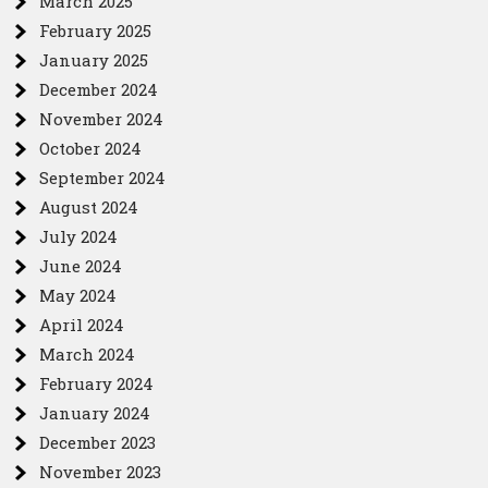
March 2025
February 2025
January 2025
December 2024
November 2024
October 2024
September 2024
August 2024
July 2024
June 2024
May 2024
April 2024
March 2024
February 2024
January 2024
December 2023
November 2023