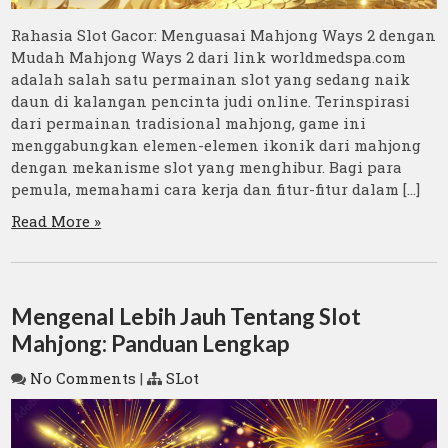
Rahasia Slot Gacor: Menguasai Mahjong Ways 2 dengan
Mudah Mahjong Ways 2 dari link worldmedspa.com
adalah salah satu permainan slot yang sedang naik
daun di kalangan pencinta judi online. Terinspirasi
dari permainan tradisional mahjong, game ini
menggabungkan elemen-elemen ikonik dari mahjong
dengan mekanisme slot yang menghibur. Bagi para
pemula, memahami cara kerja dan fitur-fitur dalam […]
Read More »
Mengenal Lebih Jauh Tentang Slot
Mahjong: Panduan Lengkap
No Comments
|
SLot