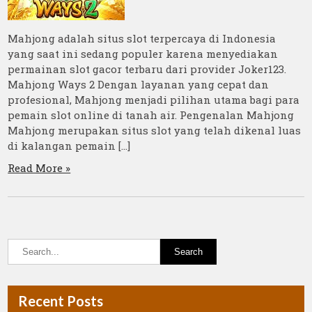
Mahjong adalah situs slot terpercaya di Indonesia
yang saat ini sedang populer karena menyediakan
permainan slot gacor terbaru dari provider Joker123.
Mahjong Ways 2 Dengan layanan yang cepat dan
profesional, Mahjong menjadi pilihan utama bagi para
pemain slot online di tanah air. Pengenalan Mahjong
Mahjong merupakan situs slot yang telah dikenal luas
di kalangan pemain […]
Read More »
Recent Posts