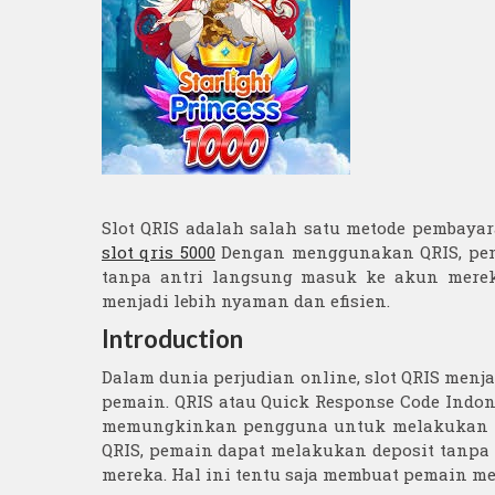
Slot QRIS adalah salah satu metode pembaya
slot qris 5000
Dengan menggunakan QRIS, pem
tanpa antri langsung masuk ke akun merek
menjadi lebih nyaman dan efisien.
Introduction
Dalam dunia perjudian online, slot QRIS menj
pemain. QRIS atau Quick Response Code Indo
memungkinkan pengguna untuk melakukan t
QRIS, pemain dapat melakukan deposit tanpa
mereka. Hal ini tentu saja membuat pemain me