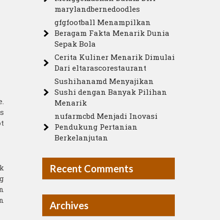
marylandbernedoodles
gfgfootball Menampilkan
Beragam Fakta Menarik Dunia
Sepak Bola
Cerita Kuliner Menarik Dimulai
Dari eltarascorestaurant
Sushihanamd Menyajikan
Sushi dengan Banyak Pilihan
.
Menarik
s
nufarmcbd Menjadi Inovasi
t
Pendukung Pertanian
Berkelanjutan
k
Recent Comments
g
n
n
Archives