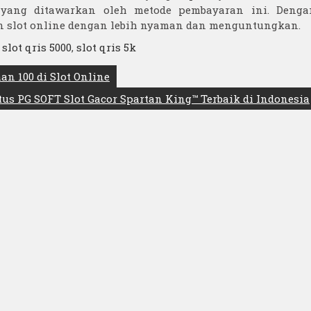
yang ditawarkan oleh metode pembayaran ini. Denga
n slot online dengan lebih nyaman dan menguntungkan.
,
slot qris 5000
,
slot qris 5k
n 100 di Slot Online
tus PG SOFT Slot Gacor Spartan King™ Terbaik di Indonesia