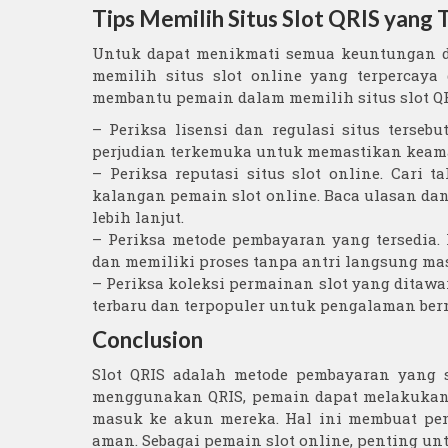
Tips Memilih Situs Slot QRIS yang
Untuk dapat menikmati semua keuntungan d
memilih situs slot online yang terpercaya 
membantu pemain dalam memilih situs slot QR
– Periksa lisensi dan regulasi situs tersebut
perjudian terkemuka untuk memastikan keam
– Periksa reputasi situs slot online. Cari 
kalangan pemain slot online. Baca ulasan da
lebih lanjut.
– Periksa metode pembayaran yang tersedia.
dan memiliki proses tanpa antri langsung ma
– Periksa koleksi permainan slot yang ditawar
terbaru dan terpopuler untuk pengalaman ber
Conclusion
Slot QRIS adalah metode pembayaran yang 
menggunakan QRIS, pemain dapat melakukan 
masuk ke akun mereka. Hal ini membuat peng
aman. Sebagai pemain slot online, penting unt