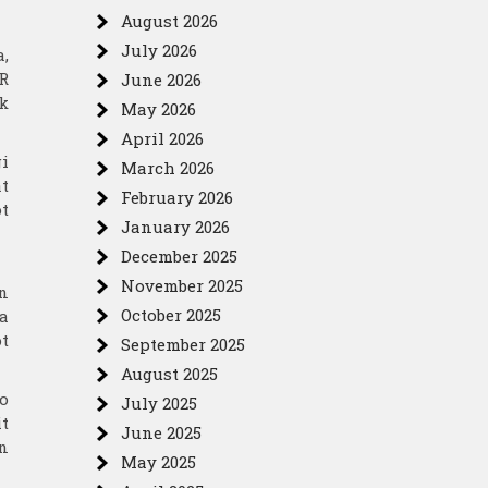
August 2026
July 2026
a,
R
June 2026
k
May 2026
April 2026
i
March 2026
t
February 2026
t
January 2026
December 2025
November 2025
n
October 2025
a
t
September 2025
August 2025
o
July 2025
t
June 2025
n
May 2025