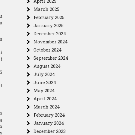
April 2025
March 2025
u
February 2025
a
January 2025
December 2024
as
November 2024
October 2024
i
September 2024
i
August 2024
S
July 2024
June 2024
ot
May 2024
April 2024
March 2024
n
February 2024
g
January 2024
n
December 2023
as