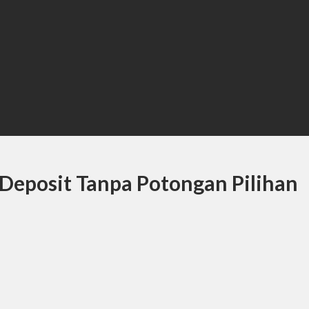
Deposit Tanpa Potongan Pilihan