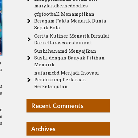
marylandbernedoodles
gfgfootball Menampilkan
Beragam Fakta Menarik Dunia
Sepak Bola
Cerita Kuliner Menarik Dimulai
Dari eltarascorestaurant
Sushihanamd Menyajikan
Sushi dengan Banyak Pilihan
n.
Menarik
u
nufarmcbd Menjadi Inovasi
Pendukung Pertanian
u
Berkelanjutan
a
Recent Comments
e
m
s
Archives