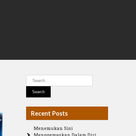
Recent Posts
Menemukan Sisi
Menggemaskan Dalam Diri