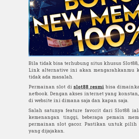
Bila tidak bisa terhubung situs khusus Slot88
Link alternative ini akan mengarahkanmu ke
tidak ada masalah.
Permainan slot di
slot88 resmi
bisa dimainka
netbook. Dengan akses internet yang konstan
di website ini dimana saja dan kapan saja.
Salah satunya feature favorit dari Slot88 
kemenangan tinggi, beberapa pemain mem
permainan slot gacor. Pastikan untuk pili
yang dijajakan.