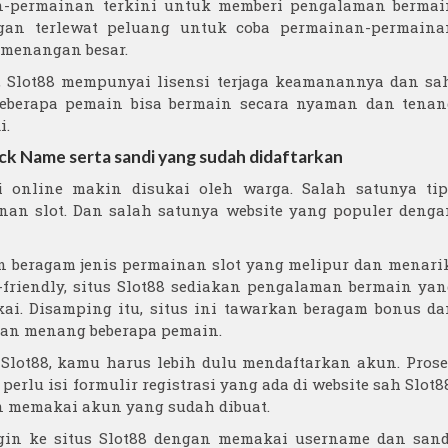
an-permainan terkini untuk memberi pengalaman bermai
ngan terlewat peluang untuk coba permainan-permaina
kemenangan besar.
, Slot88 mempunyai lisensi terjaga keamanannya dan sah
eberapa pemain bisa bermain secara nyaman dan tenan
i.
ick Name serta sandi yang sudah didaftarkan
di online makin disukai oleh warga. Salah satunya tip
inan slot. Dan salah satunya website yang populer denga
an beragam jenis permainan slot yang melipur dan menarik
riendly, situs Slot88 sediakan pengalaman bermain yan
i. Disamping itu, situs ini tawarkan beragam bonus da
tan menang beberapa pemain.
 Slot88, kamu harus lebih dulu mendaftarkan akun. Prose
erlu isi formulir registrasi yang ada di website sah Slot8
n memakai akun yang sudah dibuat.
gin ke situs Slot88 dengan memakai username dan sand