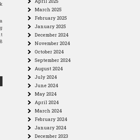
April 2025
k
March 2025
February 2025
a
January 2025
g
t
December 2024
8
November 2024
October 2024
September 2024
August 2024
July 2024
June 2024
May 2024
April 2024
March 2024
February 2024
January 2024
December 2023