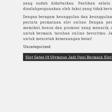
yang sudah didaftarkan. Pastikan selal
disalahpergunakan oleh faksi yang tidak ber
Dengan beragam keunggulan dan keunggulan y
pecinta permainan slot online. Dengan p
memikat, bonus dan promosi yang menarik, d
untuk bermain taruhan online favoritmu. Ja
untuk mencetak kemenangan besar!
Uncategorized
Post
Slot Gates Of Olympus Jadi Opsi Bermain Slo
navigation