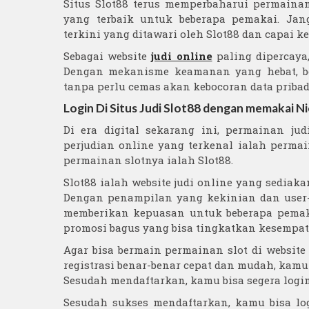
Situs Slot88 terus memperbaharui permain
yang terbaik untuk beberapa pemakai. Ja
terkini yang ditawari oleh Slot88 dan capai 
Sebagai website
judi online
paling dipercaya
Dengan mekanisme keamanan yang hebat, b
tanpa perlu cemas akan kebocoran data pribad
Login Di Situs Judi Slot88 dengan memakai N
Di era digital sekarang ini, permainan ju
perjudian online yang terkenal ialah perma
permainan slotnya ialah Slot88.
Slot88 ialah website judi online yang sediak
Dengan penampilan yang kekinian dan user-f
memberikan kepuasan untuk beberapa pemaka
promosi bagus yang bisa tingkatkan kesempa
Agar bisa bermain permainan slot di website
registrasi benar-benar cepat dan mudah, kamu p
Sesudah mendaftarkan, kamu bisa segera logi
Sesudah sukses mendaftarkan, kamu bisa lo