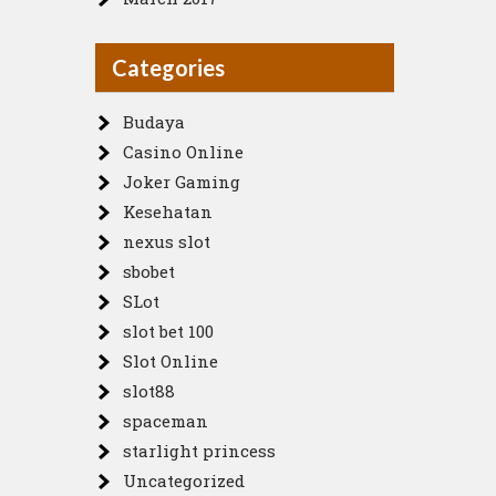
Categories
Budaya
Casino Online
Joker Gaming
Kesehatan
nexus slot
sbobet
SLot
slot bet 100
Slot Online
slot88
spaceman
starlight princess
Uncategorized