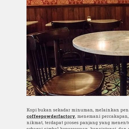
Kopi bukan sekadar minuman, melainkan pe
coffeepowderfactory
, menemani percakapan,
nikmat, terdapat proses panjang yang menentu
sebagai simbol kepercayaan, konsistensi, dan