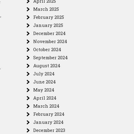
April 2025
g
March 2025
,
February 2025
January 2025
December 2024
November 2024
October 2024
September 2024
August 2024
n
July 2024
June 2024
May 2024
April 2024
March 2024
February 2024
January 2024
December 2023