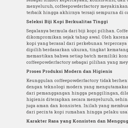
menyeluruh, coffeepowderfactory meyakinkan 
terbaik hingga akhirnya tersaji sempurna di 
Seleksi Biji Kopi Berkualitas Tinggi
Segalanya bermula dari biji kopi pilihan. Co
dikompromikan sejak tahap awal. Oleh karena i
kopi yang berasal dari perkebunan terpercaya d
dipilih berdasarkan ukuran, tingkat kematang
memastikan bahwa setiap batch memiliki kons
coffeepowderfactory sebagai pilihan yang mey
Proses Produksi Modern dan Higienis
Keunggulan coffeepowderfactory tidak berhen
dengan teknologi modern yang mengutamakan k
dari pemanggangan hingga penggilingan, dila
higienis diterapkan secara menyeluruh, sehin
juga aman dan konsisten. Inilah yang membuat
dari pecinta kopi rumahan hingga pelaku usa
Karakter Rasa yang Konsisten dan Menggu