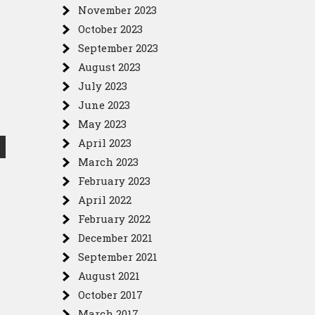
November 2023
October 2023
September 2023
August 2023
July 2023
June 2023
May 2023
April 2023
March 2023
February 2023
April 2022
February 2022
December 2021
September 2021
August 2021
October 2017
March 2017