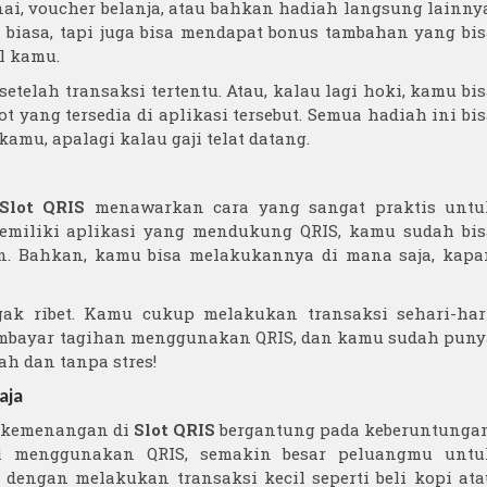
ai, voucher belanja, atau bahkan hadiah langsung lainnya
biasa, tapi juga bisa mendapat bonus tambahan yang bis
l kamu.
telah transaksi tertentu. Atau, kalau lagi hoki, kamu bi
 yang tersedia di aplikasi tersebut. Semua hadiah ini bi
mu, apalagi kalau gaji telat datang.
Slot QRIS
menawarkan cara yang sangat praktis untu
emiliki aplikasi yang mendukung QRIS, kamu sudah bis
n. Bahkan, kamu bisa melakukannya di mana saja, kapa
ak ribet. Kamu cukup melakukan transaksi sehari-hari
membayar tagihan menggunakan QRIS, dan kamu sudah puny
 dan tanpa stres!
aja
a, kemenangan di
Slot QRIS
bergantung pada keberuntungan
i menggunakan QRIS, semakin besar peluangmu untu
engan melakukan transaksi kecil seperti beli kopi ata