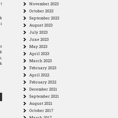
t
November 2023
October 2023
k
September 2023
i
August 2023
July 2023
June 2023
u
May 2023
k
April 2023
,
March 2023
k
February 2023
April 2022
February 2022
December 2021
September 2021
August 2021
October 2017
March 2017