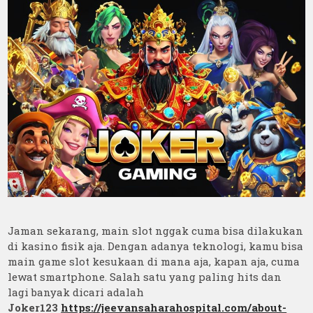
Jaman sekarang, main slot nggak cuma bisa dilakukan
di kasino fisik aja. Dengan adanya teknologi, kamu bisa
main game slot kesukaan di mana aja, kapan aja, cuma
lewat smartphone. Salah satu yang paling hits dan
lagi banyak dicari adalah
Joker123
https://jeevansaharahospital.com/about-