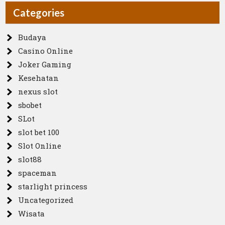
Categories
Budaya
Casino Online
Joker Gaming
Kesehatan
nexus slot
sbobet
SLot
slot bet 100
Slot Online
slot88
spaceman
starlight princess
Uncategorized
Wisata