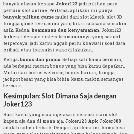
banyak alasan kenapa
Joker123
jadi pilihan para
pemain slot online. Pertama, aplikasi ini punya
banyak pilihan game
mulai dari slot klasik, slot 3D,
hingga game live casino yang bikin suasana semakin
asik. Kedua,
keamanan dan kenyamanan
. Joker123
terkenal dengan sistem keamanannya yang sangat
terpercaya, jadi kamu nggak perlu khawatir soal data
pribadi atau transaksi yang dilakukan.
Ketiga,
bonus dan promo
. Setiap kali kamu bermain,
ada berbagai macam bonus yang bisa kamu dapatkan.
Mulai dari bonus welcome, bonus harian, hingga
jackpot besar yang bisa bikin kamu makin semangat
bermain.
Kesimpulan: Slot Dimana Saja dengan
Joker123
Buat kamu yang mau ngerasain sensasi main slot
kapan aja dan di mana aja,
Joker123 Apk Joker388
adalah solusi terbaik. Dengan aplikasi ini, kamu bisa
main game slot favorit tanpa harus keluar rumah, dan