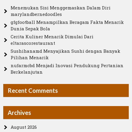
Menemukan Sisi Menggemaskan Dalam Diri
marylandbernedoodles
gfgfootball Menampilkan Beragam Fakta Menarik
Dunia Sepak Bola
Cerita Kuliner Menarik Dimulai Dari
eltarascorestaurant
Sushihanamd Menyajikan Sushi dengan Banyak
Pilihan Menarik
nufarmcbd Menjadi Inovasi Pendukung Pertanian
Berkelanjutan
Recent Comments
Archives
August 2026