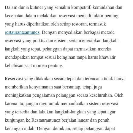
Dalam dunia kuliner yang semakin kompetitif, kemudahan dan
kecepatan dalam melakukan reservasi menjadi faktor penting
yang harus diperhatikan oleh setiap restoran, termasuk
restauranteantunez
. Dengan menyediakan berbagai metode
reservasi yang praktis dan efisien, serta menerapkan langkah-
langkah yang tepat, pelanggan dapat memastikan mereka
mendapatkan tempat sesuai keinginan tanpa harus khawatir
kehabisan saat momen penting.
Reservasi yang dilakukan secara tepat dan terencana tidak hanya
memberikan kenyamanan saat bersantap, tetapi juga
meningkatkan pengalaman pelanggan secara keseluruhan. Oleh
karena itu, jangan ragu untuk memanfaatkan sistem reservasi
yang tersedia dan lakukan langkah-langkah yang tepat agar
kunjungan ke Restaurantunez berjalan lancar dan penuh
kenangan indah. Dengan demikian, setiap pelanggan dapat