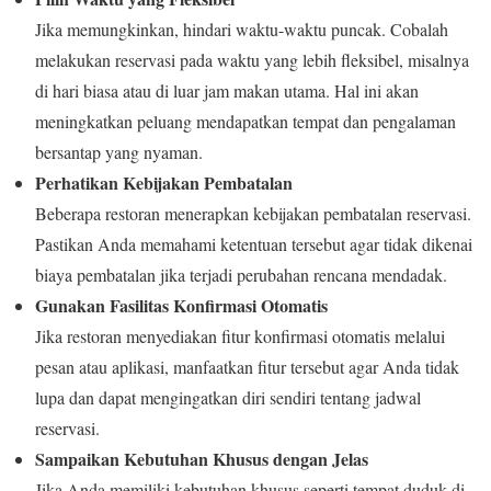
Jika memungkinkan, hindari waktu-waktu puncak. Cobalah
melakukan reservasi pada waktu yang lebih fleksibel, misalnya
di hari biasa atau di luar jam makan utama. Hal ini akan
meningkatkan peluang mendapatkan tempat dan pengalaman
bersantap yang nyaman.
Perhatikan Kebijakan Pembatalan
Beberapa restoran menerapkan kebijakan pembatalan reservasi.
Pastikan Anda memahami ketentuan tersebut agar tidak dikenai
biaya pembatalan jika terjadi perubahan rencana mendadak.
Gunakan Fasilitas Konfirmasi Otomatis
Jika restoran menyediakan fitur konfirmasi otomatis melalui
pesan atau aplikasi, manfaatkan fitur tersebut agar Anda tidak
lupa dan dapat mengingatkan diri sendiri tentang jadwal
reservasi.
Sampaikan Kebutuhan Khusus dengan Jelas
Jika Anda memiliki kebutuhan khusus seperti tempat duduk di