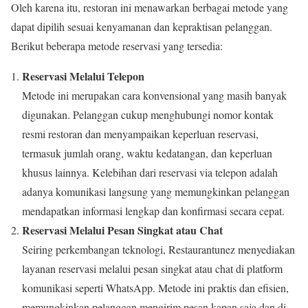
Oleh karena itu, restoran ini menawarkan berbagai metode yang
dapat dipilih sesuai kenyamanan dan kepraktisan pelanggan.
Berikut beberapa metode reservasi yang tersedia:
Reservasi Melalui Telepon
Metode ini merupakan cara konvensional yang masih banyak
digunakan. Pelanggan cukup menghubungi nomor kontak
resmi restoran dan menyampaikan keperluan reservasi,
termasuk jumlah orang, waktu kedatangan, dan keperluan
khusus lainnya. Kelebihan dari reservasi via telepon adalah
adanya komunikasi langsung yang memungkinkan pelanggan
mendapatkan informasi lengkap dan konfirmasi secara cepat.
Reservasi Melalui Pesan Singkat atau Chat
Seiring perkembangan teknologi, Restaurantunez menyediakan
layanan reservasi melalui pesan singkat atau chat di platform
komunikasi seperti WhatsApp. Metode ini praktis dan efisien,
memungkinkan pelanggan mengirim pesan kapan saja dan di