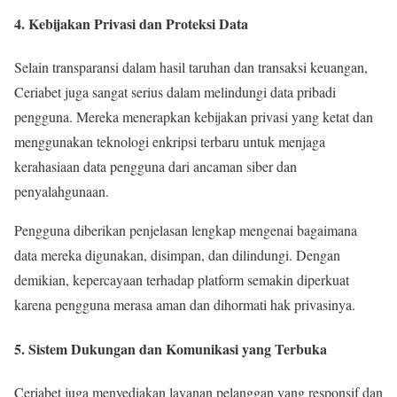
4. Kebijakan Privasi dan Proteksi Data
Selain transparansi dalam hasil taruhan dan transaksi keuangan,
Ceriabet juga sangat serius dalam melindungi data pribadi
pengguna. Mereka menerapkan kebijakan privasi yang ketat dan
menggunakan teknologi enkripsi terbaru untuk menjaga
kerahasiaan data pengguna dari ancaman siber dan
penyalahgunaan.
Pengguna diberikan penjelasan lengkap mengenai bagaimana
data mereka digunakan, disimpan, dan dilindungi. Dengan
demikian, kepercayaan terhadap platform semakin diperkuat
karena pengguna merasa aman dan dihormati hak privasinya.
5. Sistem Dukungan dan Komunikasi yang Terbuka
Ceriabet juga menyediakan layanan pelanggan yang responsif dan