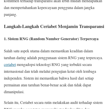
komitmen terhadap transparansi akan lebih mudah mendapatkan
dan mempertahankan kepercayaan pengguna dalam jangka
panjang.
Langkah-Langkah Ceriabet Menjamin Transparansi
1. Sistem RNG (Random Number Generator) Terpercaya
Salah satu aspek utama dalam memastikan keadilan dalam
taruhan daring adalah penggunaan sistem RNG yang terpercaya.
ceriabet
mengadopsi teknologi RNG yang terbukti secara
internasional dan telah melalui pengujian ketat oleh lembaga
independen. Sistem ini memastikan bahwa hasil dari setiap
permainan atau taruhan benar-benar acak dan tidak dapat
dimanipulasi.
Selain itu, Ceriabet secara rutin melakukan audit terhadap sistem