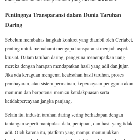
Pentingnya Transparansi dalam Dunia Taruhan
Daring
Sebelum membahas langkah konkret yang diambil oleh Ceriabet,
penting untuk memahami mengapa transparansi menjadi aspek
krusial. Dalam taruhan daring, pengguna menempatkan uang
mereka dengan harapan mendapatkan hasil yang adil dan jujur.
Jika ada keraguan mengenai keabsahan hasil taruhan, proses
pembayaran, atau sistem permainan, kepercayaan pengguna akan
menurun dan berpotensi memicu ketidakpuasan serta
ketidakpercayaan jangka panjang.
Selain itu, industri taruhan daring sering berhadapan dengan
tantangan seperti manipulasi data, penipuan, dan hasil yang tidak
adil. Oleh karena itu, platform yang mampu menunjukkan