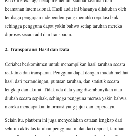
RNG mereka agar tetap memenuhi standar keadilan dan
keamanan internasional. Hasil audit ini biasanya dilakukan oleh
lembaga pengujian independen yang memiliki reputasi baik,
sehingga pengguna dapat yakin bahwa setiap taruhan mereka
diproses secara adil dan transparan.
2. Transparansi Hasil dan Data
Ceriabet berkomitmen untuk menampilkan hasil taruhan secara
real-time dan transparan. Pengguna dapat dengan mudah melihat
hasil dari pertandingan, putusan taruhan, dan statistik secara
lengkap dan akurat. Tidak ada data yang disembunyikan atau
diubah secara sepihak, sehingga pengguna merasa yakin bahwa
mereka mendapatkan informasi yang jujur dan terpercaya.
Selain itu, platform ini juga menyediakan catatan lengkap dari
seluruh aktivitas taruhan pengguna, mulai dari deposit, taruhan