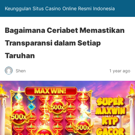
Keunggulan Situs Casino Online Resmi Indonesia
Bagaimana Ceriabet Memastikan
Transparansi dalam Setiap
Taruhan
Shen
1 year ago