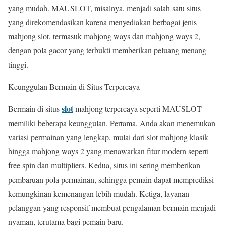
yang mudah. MAUSLOT, misalnya, menjadi salah satu situs
yang direkomendasikan karena menyediakan berbagai jenis
mahjong slot, termasuk mahjong ways dan mahjong ways 2,
dengan pola gacor yang terbukti memberikan peluang menang
tinggi.
Keunggulan Bermain di Situs Terpercaya
slot
Bermain di situs
mahjong terpercaya seperti MAUSLOT
memiliki beberapa keunggulan. Pertama, Anda akan menemukan
variasi permainan yang lengkap, mulai dari slot mahjong klasik
hingga mahjong ways 2 yang menawarkan fitur modern seperti
free spin dan multipliers. Kedua, situs ini sering memberikan
pembaruan pola permainan, sehingga pemain dapat memprediksi
kemungkinan kemenangan lebih mudah. Ketiga, layanan
pelanggan yang responsif membuat pengalaman bermain menjadi
nyaman, terutama bagi pemain baru.