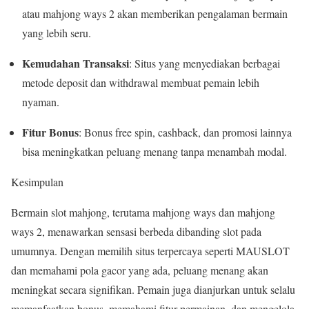
atau mahjong ways 2 akan memberikan pengalaman bermain
yang lebih seru.
Kemudahan Transaksi
: Situs yang menyediakan berbagai
metode deposit dan withdrawal membuat pemain lebih
nyaman.
Fitur Bonus
: Bonus free spin, cashback, dan promosi lainnya
bisa meningkatkan peluang menang tanpa menambah modal.
Kesimpulan
Bermain slot mahjong, terutama mahjong ways dan mahjong
ways 2, menawarkan sensasi berbeda dibanding slot pada
umumnya. Dengan memilih situs terpercaya seperti MAUSLOT
dan memahami pola gacor yang ada, peluang menang akan
meningkat secara signifikan. Pemain juga dianjurkan untuk selalu
memanfaatkan bonus, memahami fitur permainan, dan mengelola