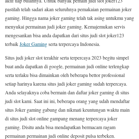
aktif tiap bulannya. Untuk banyak pemain judi slot joker123
pastilah telah sadari akan seluruhnya pemakaian permainan joker
gaming. Hingga nama joker gaming telah tak asing untukmu yang
menyukai permainan judi joker gaming. Kemajemukan servis
mengesankan bisa anda dapatkan dari situs judi slot joker123
terbaik
Joker Gaming
serta terpercaya Indonesia.
Situs judi joker slot terakhir serta terpercaya 2023 begitu simpel
buat anda dapatkan di google, permainan judi online terlengkap
serta terlaku bisa dimainkan oleh beberapa bettor professional
setiap harinya karena situs judi joker gaming sudah terpercaya.
Anda selayaknya coba bermain dan daftar joker gaming di situs
judi slot kami. Saat ini ini, beberapa orang yang udah mendaftar
situs Joker gaming gabung dan nikmati keuntungan waktu main
di situs judi slot online gampang menang terpercaya joker
gaming. Disitu anda bisa mendapatkan bermacam ragam
permainan permainan judi online deposit pulsa terbeken.