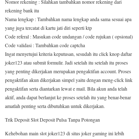
Nomor rekening : Silahkan tambahkan nomor rekening dari
rekening bank itu
Nama lengkap : Tambahkan nama lengkap anda sama sesuai apa
yang juga tercatat di kartu jati diri seperti ktp
Code referal : Masukan code undangan / code rujukan ( opsional)
Code validasi : Tambahkan code captcha
Ingat menyetujui kriteria keputusan, sesudah itu click knop daftar
joker123 atau submit formulir. Jadi setelah itu setelah itu proses
yang penting dikerjakan merupakan pengaktifan account. Proses
pengaktifan akun dikerjakan simpel yaitu dengan meng-click link
pengaktifan serta diantarkan lewat e mail. Bila akun anda telah
aktif, anda dapat berlanjut ke proses setelah itu yang benar-benar
amatlah penting serta dibutuhkan untuk dikerjakan.
Trik Deposit Slot Deposit Pulsa Tanpa Potongan
Kehebohan main slot joker123 di situs joker gaming ini lebih