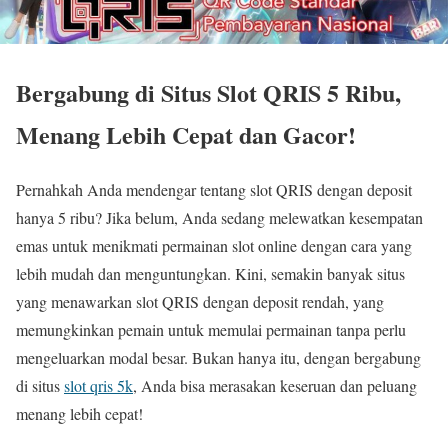
Bergabung di Situs Slot QRIS 5 Ribu,
Menang Lebih Cepat dan Gacor!
Pernahkah Anda mendengar tentang slot QRIS dengan deposit
hanya 5 ribu? Jika belum, Anda sedang melewatkan kesempatan
emas untuk menikmati permainan slot online dengan cara yang
lebih mudah dan menguntungkan. Kini, semakin banyak situs
yang menawarkan slot QRIS dengan deposit rendah, yang
memungkinkan pemain untuk memulai permainan tanpa perlu
mengeluarkan modal besar. Bukan hanya itu, dengan bergabung
di situs
slot qris 5k
, Anda bisa merasakan keseruan dan peluang
menang lebih cepat!