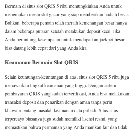
Bermain di situs slot QRIS 5 ribu memungkinkan Anda untuk
menemukan mesin slot gacor yang siap memberikan hadiah besar.
Bahkan, beberapa pemain telah meraih kemenangan besar hanya
dalam beberapa putaran setelah melakukan deposit kecil. Jika
Anda beruntung, kesempatan untuk mendapatkan jackpot besar
bisa datang lebih cepat dari yang Anda kira.
Keamanan Bermain Slot QRIS
Selain keuntungan-keuntungan di atas, situs slot QRIS 5 ribu juga
menawarkan tingkat keamanan yang tinggi. Dengan sistem
pembayaran QRIS yang sudah terverifikasi, Anda bisa melakukan
transaksi deposit dan penarikan dengan aman tanpa perlu
khawatir tentang masalah keamanan data pribadi. Situs-situs
terpercaya biasanya juga sudah memiliki lisensi resmi, yang
memastikan bahwa permainan yang Anda mainkan fair dan tidak