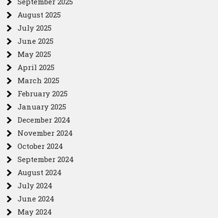
September 2025
August 2025
July 2025
June 2025
May 2025
April 2025
March 2025
February 2025
January 2025
December 2024
November 2024
October 2024
September 2024
August 2024
July 2024
June 2024
May 2024