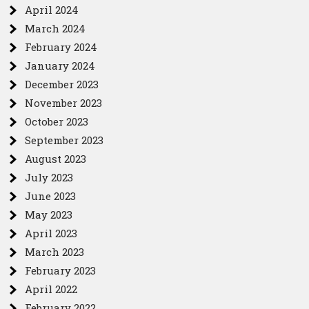
April 2024
March 2024
February 2024
January 2024
December 2023
November 2023
October 2023
September 2023
August 2023
July 2023
June 2023
May 2023
April 2023
March 2023
February 2023
April 2022
February 2022