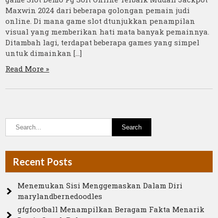
Maxwin 2024 dari beberapa golongan pemain judi
online. Di mana game slot dtunjukkan penampilan
visual yang memberikan hati mata banyak pemainnya.
Ditambah lagi, terdapat beberapa games yang simpel
untuk dimainkan […]
Read More »
Recent Posts
Menemukan Sisi Menggemaskan Dalam Diri
marylandbernedoodles
gfgfootball Menampilkan Beragam Fakta Menarik