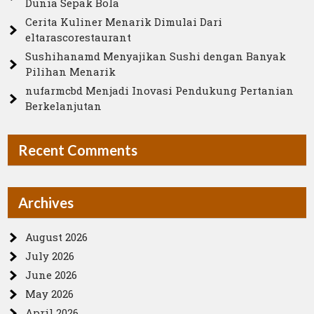
Dunia Sepak Bola
Cerita Kuliner Menarik Dimulai Dari
eltarascorestaurant
Sushihanamd Menyajikan Sushi dengan Banyak
Pilihan Menarik
nufarmcbd Menjadi Inovasi Pendukung Pertanian
Berkelanjutan
Recent Comments
Archives
August 2026
July 2026
June 2026
May 2026
April 2026