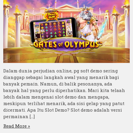
Dalam dunia perjudian online, pg soft demo sering
dianggap sebagai langkah awal yang menarik bagi
banyak pemain. Namun, di balik pesonanya, ada
banyak hal yang perlu diperhatikan. Mari kita telaah
lebih dalam mengenai slot demo dan mengapa,
meskipun terlihat menarik, ada sisi gelap yang patut
dicermati. Apa Itu Slot Demo? Slot demo adalah versi
permainan […]
Read More »