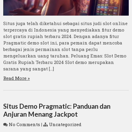
Situs juga telah diketahui sebagai situs judi slot online
terpercaya di Indonesia yang menyediakan fitur demo
slot gratis rupiah terbaru 2024. Dengan adanya fitur
Pragmatic demo slot ini, para pemain dapat mencoba
berbagai jenis permainan slot tanpa perlu
mengeluarkan uang taruhan. Peluang Emas: Slot Demo
Gratis Rupiah Terbaru 2024 Slot demo merupakan
sarana yang sangat […]
Read More »
Situs Demo Pragmatic: Panduan dan
Anjuran Menang Jackpot
No Comments
|
Uncategorized