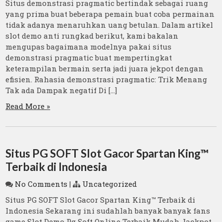
Situs demonstrasi pragmatic bertindak sebagai ruang
yang prima buat beberapa pemain buat coba permainan
tidak adanya menaruhkan uang betulan. Dalam artikel
slot demo anti rungkad berikut, kami bakalan
mengupas bagaimana modelnya pakai situs
demonstrasi pragmatic buat mempertingkat
keterampilan bermain serta jadi juara jekpot dengan
efisien. Rahasia demonstrasi pragmatic: Trik Menang
Tak ada Dampak negatif Di […]
Read More »
Situs PG SOFT Slot Gacor Spartan King™
Terbaik di Indonesia
No Comments
|
Uncategorized
Situs PG SOFT Slot Gacor Spartan King™ Terbaik di
Indonesia Sekarang ini sudahlah banyak banyak fans
game Slot Demo Pg Soft Online Terbaik Mudah Jackpot