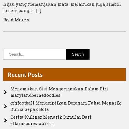
hijau yang memanjakan mata, melainkan juga simbol
keseimbangan […]
Read More »
Recent Posts
Menemukan Sisi Menggemaskan Dalam Diri
marylandbernedoodles
gfgfootball Menampilkan Beragam Fakta Menarik
Dunia Sepak Bola
Cerita Kuliner Menarik Dimulai Dari
eltarascorestaurant