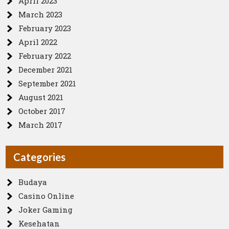
April 2023
March 2023
February 2023
April 2022
February 2022
December 2021
September 2021
August 2021
October 2017
March 2017
Categories
Budaya
Casino Online
Joker Gaming
Kesehatan