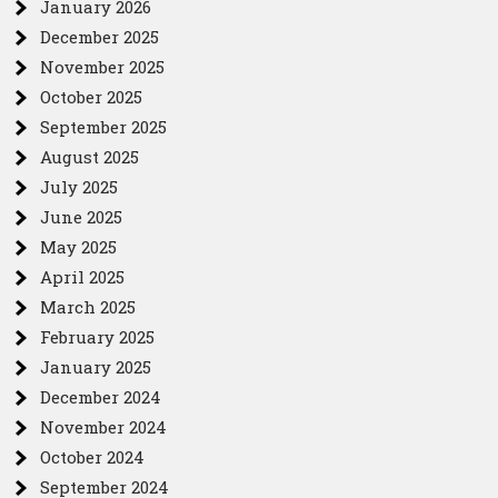
January 2026
December 2025
November 2025
October 2025
September 2025
August 2025
July 2025
June 2025
May 2025
April 2025
March 2025
February 2025
January 2025
December 2024
November 2024
October 2024
September 2024