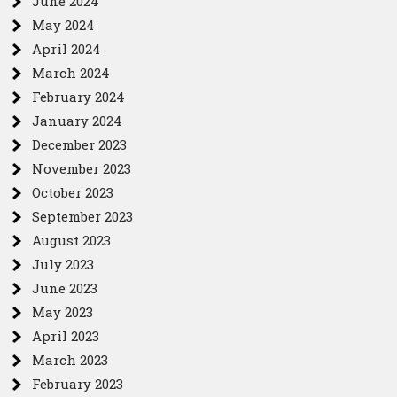
June 2024
May 2024
April 2024
March 2024
February 2024
January 2024
December 2023
November 2023
October 2023
September 2023
August 2023
July 2023
June 2023
May 2023
April 2023
March 2023
February 2023