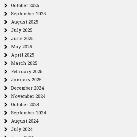
October 2025
September 2025
August 2025
July 2025
June 2025
May 2025
April 2025
March 2025
February 2025
January 2025
December 2024
November 2024
October 2024
September 2024
August 2024
July 2024