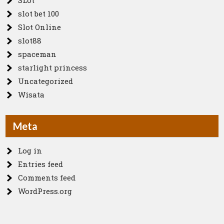
SLot
slot bet 100
Slot Online
slot88
spaceman
starlight princess
Uncategorized
Wisata
Meta
Log in
Entries feed
Comments feed
WordPress.org