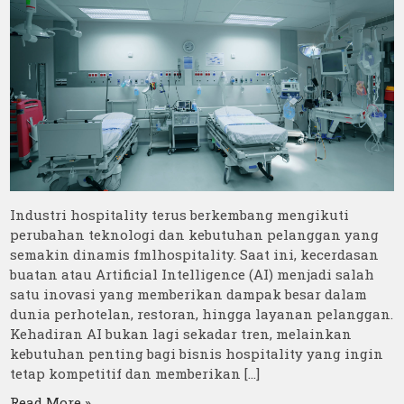
Industri hospitality terus berkembang mengikuti
perubahan teknologi dan kebutuhan pelanggan yang
semakin dinamis fmlhospitality. Saat ini, kecerdasan
buatan atau Artificial Intelligence (AI) menjadi salah
satu inovasi yang memberikan dampak besar dalam
dunia perhotelan, restoran, hingga layanan pelanggan.
Kehadiran AI bukan lagi sekadar tren, melainkan
kebutuhan penting bagi bisnis hospitality yang ingin
tetap kompetitif dan memberikan […]
Read More »