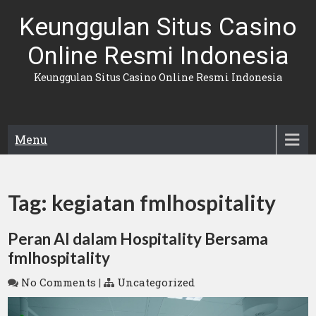
Skip
Keunggulan Situs Casino
to
content
Online Resmi Indonesia
Keunggulan Situs Casino Online Resmi Indonesia
Menu
Tag:
kegiatan fmlhospitality
Peran AI dalam Hospitality Bersama
fmlhospitality
No Comments
|
Uncategorized