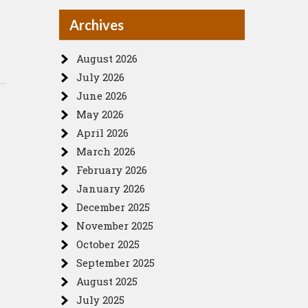
Archives
August 2026
July 2026
June 2026
May 2026
April 2026
March 2026
February 2026
January 2026
December 2025
November 2025
October 2025
September 2025
August 2025
July 2025