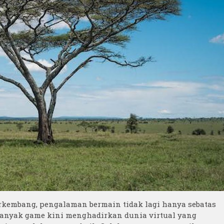
rkembang, pengalaman bermain tidak lagi hanya sebatas
 Banyak game kini menghadirkan dunia virtual yang