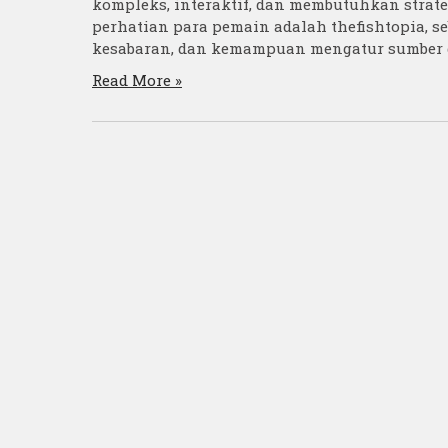
kompleks, interaktif, dan membutuhkan strate
perhatian para pemain adalah thefishtopia, se
kesabaran, dan kemampuan mengatur sumber day
Read More »