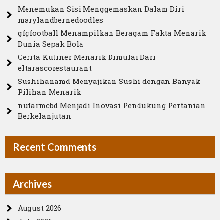
Menemukan Sisi Menggemaskan Dalam Diri
marylandbernedoodles
gfgfootball Menampilkan Beragam Fakta Menarik
Dunia Sepak Bola
Cerita Kuliner Menarik Dimulai Dari
eltarascorestaurant
Sushihanamd Menyajikan Sushi dengan Banyak
Pilihan Menarik
nufarmcbd Menjadi Inovasi Pendukung Pertanian
Berkelanjutan
Recent Comments
Archives
August 2026