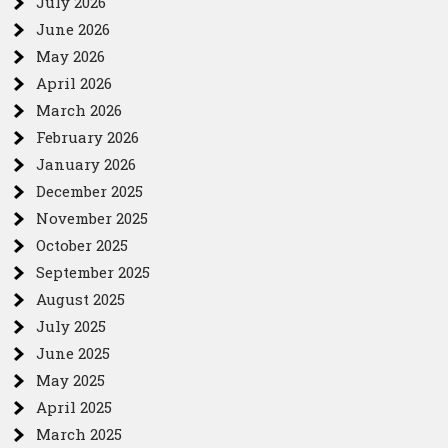
July 2026
June 2026
May 2026
April 2026
March 2026
February 2026
January 2026
December 2025
November 2025
October 2025
September 2025
August 2025
July 2025
June 2025
May 2025
April 2025
March 2025