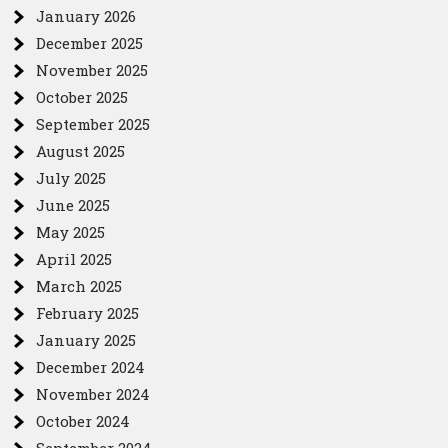
January 2026
December 2025
November 2025
October 2025
September 2025
August 2025
July 2025
June 2025
May 2025
April 2025
March 2025
February 2025
January 2025
December 2024
November 2024
October 2024