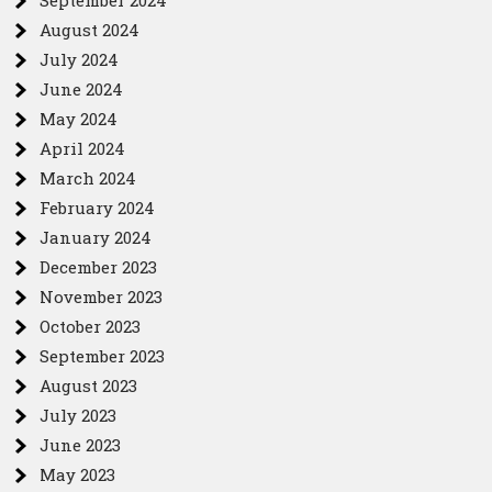
September 2024
August 2024
July 2024
June 2024
May 2024
April 2024
March 2024
February 2024
January 2024
December 2023
November 2023
October 2023
September 2023
August 2023
July 2023
June 2023
May 2023