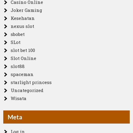
Casino Online
Joker Gaming
Kesehatan
nexus slot
sbobet
SLot
slot bet 100
Slot Online
slot88
spaceman
starlight princess
Uncategorized
Wisata
Meta
Log in