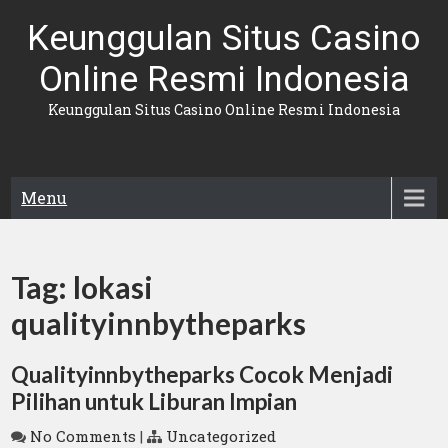
Skip
Keunggulan Situs Casino
to
content
Online Resmi Indonesia
Keunggulan Situs Casino Online Resmi Indonesia
Menu
Tag:
lokasi
qualityinnbytheparks
Qualityinnbytheparks Cocok Menjadi
Pilihan untuk Liburan Impian
No Comments
|
Uncategorized